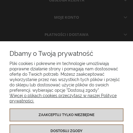
OBSŁUGA KLIENTA
MOJE KONTO
PŁATNOŚCI I DOSTAWA
INFORMACJE
Dbamy o Twoją prywatność
Pliki cookies i pokrewne im technologie umożliwiają
O NAS
poprawne działanie strony i pomagają nam dostosować
ofertę do Twoich potrzeb. Możesz zaakceptować
wykorzystanie przez nas wszystkich tych plików i przejść
do sklepu lub dostosować użycie plików do swoich
Poduszki ogrodowe Setgarden.com | Lubelska 1A, 10-409 Olsztyn |
preferencji, wybierając opcję "Dostosuj zgody".
NIP: 7391986025
Więcej o plikach cookies przeczytasz w naszej Polityce
prywatności.
(+48) 885 281 885
biuro@setgarden.com
ZAAKCEPTUJ TYLKO NIEZBĘDNE
FACEBOOK
PINTEREST
DOSTOSUJ ZGODY