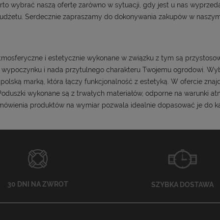
to wybrać naszą ofertę zarówno w sytuacji, gdy jest u nas wyprzeda
dżetu. Serdecznie zapraszamy do dokonywania zakupów w naszym 
mosferyczne i estetycznie wykonane w związku z tym są przystosow
t wypoczynku i nada przytulnego charakteru Twojemu ogrodowi. Wybi
lską marką, która łączy funkcjonalność z estetyką. W ofercie znajdzi
Poduszki wykonane są z trwałych materiałów, odporne na warunki atm
ówienia produktów na wymiar pozwala idealnie dopasować je do każ
30 DNI NA ZWROT
SZYBKA DOSTAWA