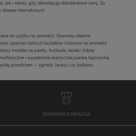
ż, jak i wtedy, gdy obowiązują standardowe ceny. Za
sklepie internetowym.
ane do użytku na zewnątrz. Stanowią idealne
erz spośród różnych kształtów i kolorów na zewnątrz
esz modele na palety, huśtawki, leżaki i fotele
osferyczne i wypełnione elastyczną pianką tapicerską,
dej przestrzeni — ogrodu, tarasu czy balkonu.
DOSKONAŁA OBSŁUGA