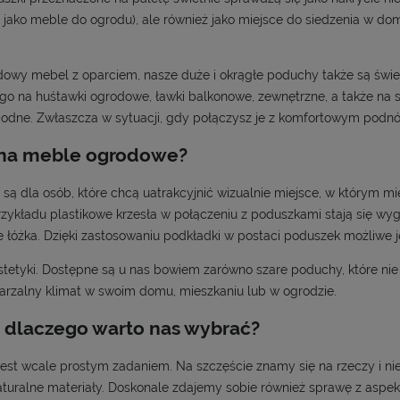
ad jako meble do ogrodu), ale również jako miejsce do siedzenia w do
wy mebel z oparciem, nasze duże i okrągłe poduchy także są świ
o na huśtawki ogrodowe, ławki balkonowe, zewnętrzne, a także na 
ygodne. Zwłaszcza w sytuacji, gdy połączysz je z komfortowym podn
 na meble ogrodowe?
ą dla osób, które chcą uatrakcyjnić wizualnie miejsce, w którym mie
rzykładu plastikowe krzesła w połączeniu z poduszkami stają się
 łóżka. Dzięki zastosowaniu podkładki w postaci poduszek możliwe j
tetyki. Dostępne są u nas bowiem zarówno szare poduchy, które nie r
tarzalny klimat w swoim domu, mieszkaniu lub w ogrodzie.
dlaczego warto nas wybrać?
st wcale prostym zadaniem. Na szczęście znamy się na rzeczy i ni
aturalne materiały. Doskonale zdajemy sobie również sprawę z aspek