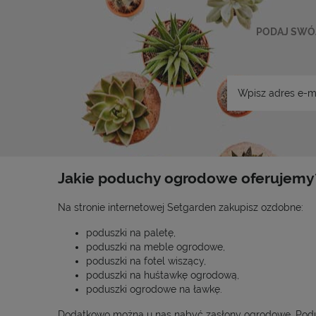
PODAJ SWÓJ
Jakie poduchy ogrodowe oferujemy
Na stronie internetowej Setgarden zakupisz ozdobne:
poduszki na paletę,
poduszki na meble ogrodowe,
poduszki na fotel wiszący,
poduszki na huśtawkę ogrodową,
poduszki ogrodowe na ławkę.
Dodatkowo można u nas nabyć zasłony ogrodowe. Podusz