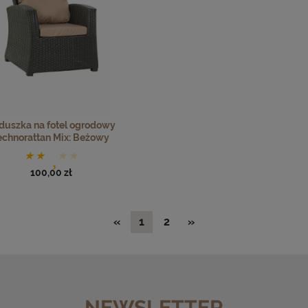
duszka na fotel ogrodowy
echnorattan Mix: Beżowy
100,00 zł
«
1
2
»
NEWSLETTER