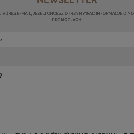
 ADRES E-MAIL, JEŻELI CHCESZ OTRZYMYWAĆ INFORMACJE O N
PROMOCJACH.
?
ki przeznaczone na paletę świetnie sprawdzą się jako nakrycie nie