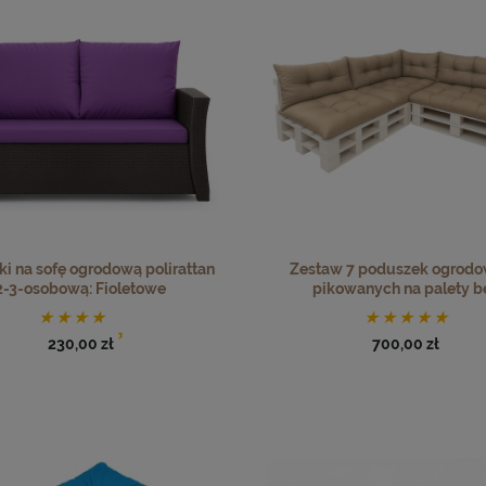
i na sofę ogrodową polirattan
Zestaw 7 poduszek ogrod
2-3-osobową: Fioletowe
pikowanych na palety b
230,00 zł
700,00 zł