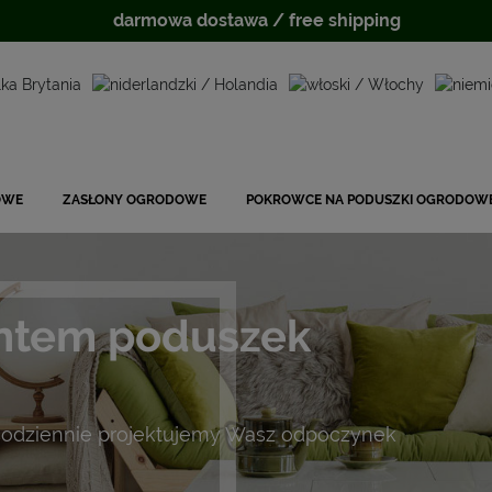
darmowa dostawa / free shipping
OWE
ZASŁONY OGRODOWE
POKROWCE NA PODUSZKI OGRODOW
ntem poduszek
odziennie projektujemy Wasz odpoczynek