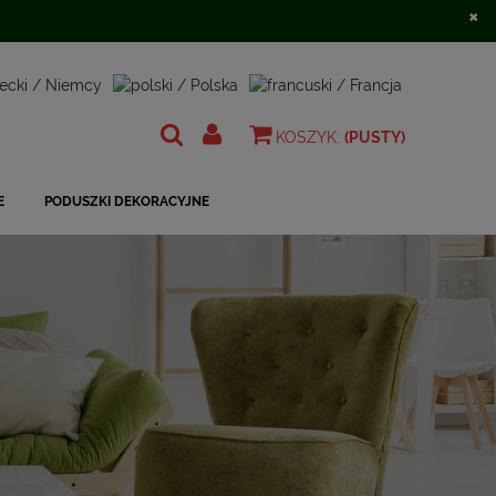
×
Zarejestruj się
Zaloguj się
KOSZYK:
(PUSTY)
E
PODUSZKI DEKORACYJNE