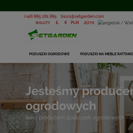
(+48) 885 281 885
biuro@setgarden.com
JĘZYK
WALUTY
PODUSZKI OGRODOWE
PODUSZKI NA MEBLE RATTAN
Jesteśmy produce
ogrodowych
Jako producent poduszek ogrodowych – c