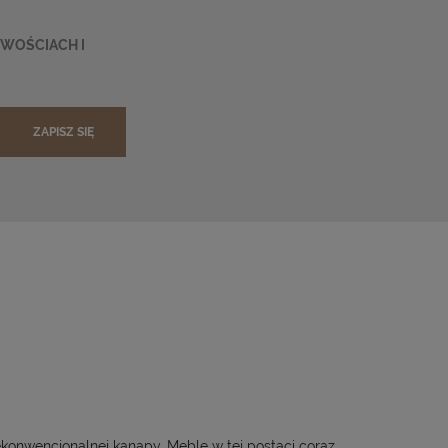
OWOŚCIACH I
ZAPISZ SIĘ
konwencjonalnej kanapy. Meble w tej postaci coraz