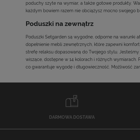
poduchy szyte na wymiar, a także gotowe produkty. War
każdym bowiem razem nie obciążysz mocno swojego bu
Poduszki na zewnątrz
Poduszki Setgarden są wygodne, odporne na warunki at
dopełnienie mebli zewnętrznych, które zapewni komfor
strefę relaksu dopasowaną do Twojego stylu. Jesteśmy po
wiszące, dostępne w 14 kolorach i różnych wymiarach. 
co gwarantuje wygodę i długowieczność. Możliwość zam
DARMOWA DOSTAWA