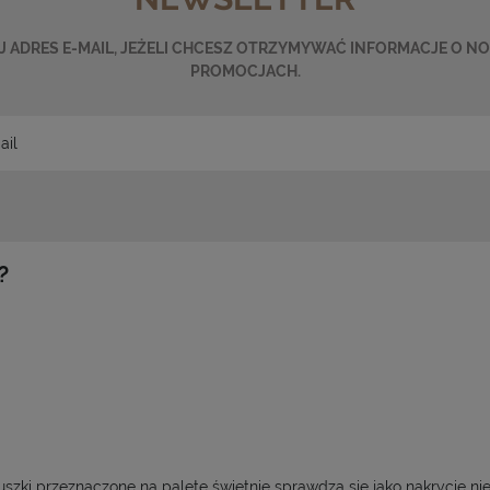
 ADRES E-MAIL, JEŻELI CHCESZ OTRZYMYWAĆ INFORMACJE O N
PROMOCJACH.
?
ki przeznaczone na paletę świetnie sprawdzą się jako nakrycie nie