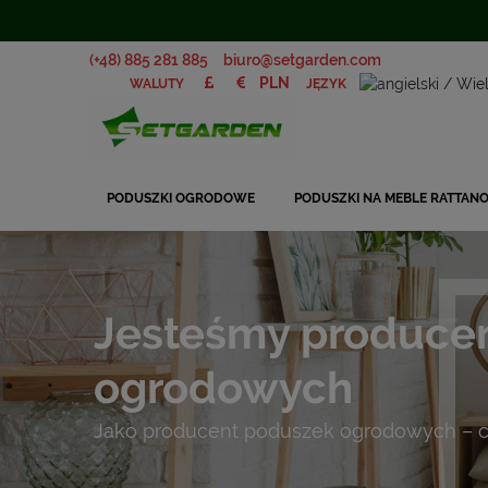
(+48) 885 281 885
biuro@setgarden.com
JĘZYK
WALUTY
PODUSZKI OGRODOWE
PODUSZKI NA MEBLE RATTAN
Jesteśmy produce
ogrodowych
Jako producent poduszek ogrodowych – c