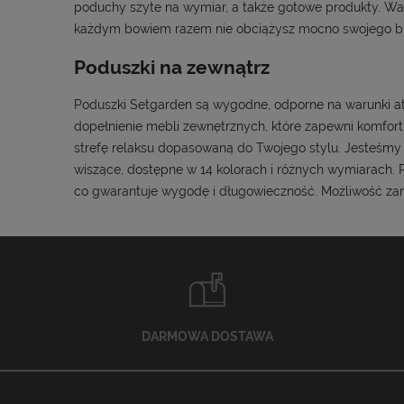
poduchy szyte na wymiar, a także gotowe produkty. War
każdym bowiem razem nie obciążysz mocno swojego bu
Poduszki na zewnątrz
Poduszki Setgarden są wygodne, odporne na warunki at
dopełnienie mebli zewnętrznych, które zapewni komfor
strefę relaksu dopasowaną do Twojego stylu. Jesteśmy po
wiszące, dostępne w 14 kolorach i różnych wymiarach. 
co gwarantuje wygodę i długowieczność. Możliwość zam
DARMOWA DOSTAWA