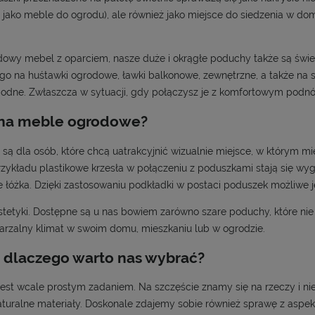
ad jako meble do ogrodu), ale również jako miejsce do siedzenia w do
wy mebel z oparciem, nasze duże i okrągłe poduchy także są świ
o na huśtawki ogrodowe, ławki balkonowe, zewnętrzne, a także na 
ygodne. Zwłaszcza w sytuacji, gdy połączysz je z komfortowym podn
 na meble ogrodowe?
ą dla osób, które chcą uatrakcyjnić wizualnie miejsce, w którym mie
rzykładu plastikowe krzesła w połączeniu z poduszkami stają się
 łóżka. Dzięki zastosowaniu podkładki w postaci poduszek możliwe j
tetyki. Dostępne są u nas bowiem zarówno szare poduchy, które nie r
tarzalny klimat w swoim domu, mieszkaniu lub w ogrodzie.
dlaczego warto nas wybrać?
st wcale prostym zadaniem. Na szczęście znamy się na rzeczy i ni
aturalne materiały. Doskonale zdajemy sobie również sprawę z aspek