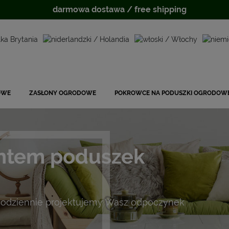
darmowa dostawa / free shipping
OWE
ZASŁONY OGRODOWE
POKROWCE NA PODUSZKI OGRODOW
ntem poduszek
odziennie projektujemy Wasz odpoczynek