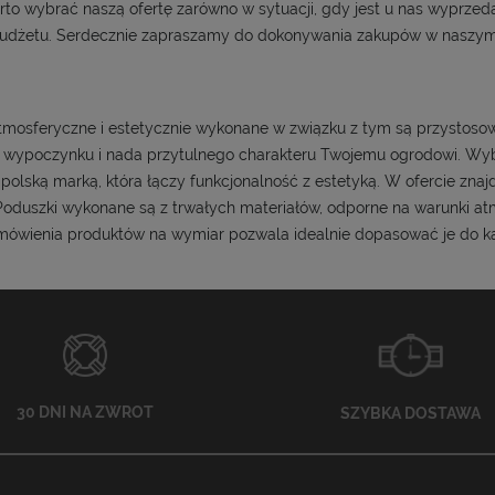
to wybrać naszą ofertę zarówno w sytuacji, gdy jest u nas wyprzeda
dżetu. Serdecznie zapraszamy do dokonywania zakupów w naszym 
mosferyczne i estetycznie wykonane w związku z tym są przystosow
t wypoczynku i nada przytulnego charakteru Twojemu ogrodowi. Wybi
lską marką, która łączy funkcjonalność z estetyką. W ofercie znajdzi
Poduszki wykonane są z trwałych materiałów, odporne na warunki atm
ówienia produktów na wymiar pozwala idealnie dopasować je do każ
30 DNI NA ZWROT
SZYBKA DOSTAWA