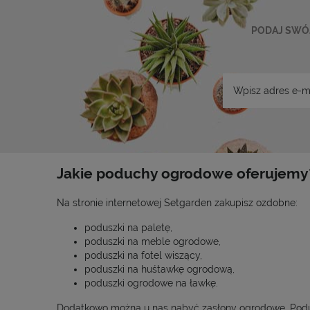
PODAJ SWÓJ
Jakie poduchy ogrodowe oferujemy
Na stronie internetowej Setgarden zakupisz ozdobne:
poduszki na paletę,
poduszki na meble ogrodowe,
poduszki na fotel wiszący,
poduszki na huśtawkę ogrodową,
poduszki ogrodowe na ławkę.
Dodatkowo można u nas nabyć zasłony ogrodowe. Podusz