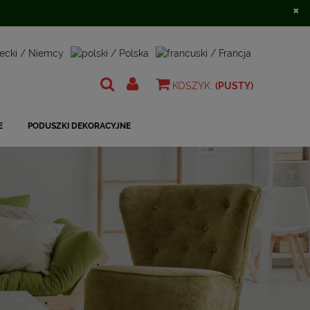
×
Zarejestruj się
Zaloguj się
KOSZYK:
(PUSTY)
E
PODUSZKI DEKORACYJNE