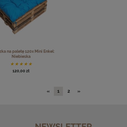
ka na paletę 120x Mini Enkel:
Niebieska
120,00 zł
«
1
2
»
NEWSLETTER