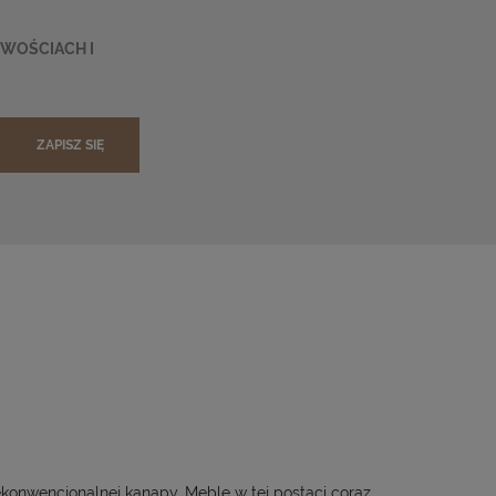
OWOŚCIACH I
ZAPISZ SIĘ
konwencjonalnej kanapy. Meble w tej postaci coraz