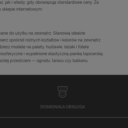
ż, jak i wtedy, gdy obowiązują standardowe ceny. Za
sklepie internetowym.
ane do użytku na zewnątrz. Stanowią idealne
erz spośród różnych kształtów i kolorów na zewnątrz
esz modele na palety, huśtawki, leżaki i fotele
osferyczne i wypełnione elastyczną pianką tapicerską,
dej przestrzeni — ogrodu, tarasu czy balkonu.
DOSKONAŁA OBSŁUGA