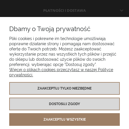
PŁATNOŚCI I DOSTAWA
INFORMACJE
Dbamy o Twoją prywatność
Pliki cookies i pokrewne im technologie umożliwiają
O NAS
poprawne działanie strony i pomagają nam dostosować
ofertę do Twoich potrzeb. Możesz zaakceptować
wykorzystanie przez nas wszystkich tych plików i przejść
do sklepu lub dostosować użycie plików do swoich
Poduszki ogrodowe Setgarden.com | Lubelska 1A, 10-409 Olsztyn |
preferencji, wybierając opcję "Dostosuj zgody".
NIP: 7391986025
Więcej o plikach cookies przeczytasz w naszej Polityce
prywatności.
(+48) 885 281 885
biuro@setgarden.com
ZAAKCEPTUJ TYLKO NIEZBĘDNE
FACEBOOK
PINTEREST
DOSTOSUJ ZGODY
INSTAGRAM
ZAAKCEPTUJ WSZYSTKIE