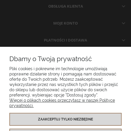
OBSŁUGA KLIENTA
MOJE KONTO
PŁATNOŚCI I DOSTAWA
INFORMACJE
Dbamy o Twoją prywatność
Pliki cookies i pokrewne im technologie umożliwiają
O NAS
poprawne działanie strony i pomagają nam dostosować
ofertę do Twoich potrzeb. Możesz zaakceptować
wykorzystanie przez nas wszystkich tych plików i przejść
do sklepu lub dostosować użycie plików do swoich
Poduszki ogrodowe Setgarden.com | Lubelska 1A, 10-409 Olsztyn |
preferencji, wybierając opcję "Dostosuj zgody".
NIP: 7391986025
Więcej o plikach cookies przeczytasz w naszej Polityce
prywatności.
(+48) 885 281 885
biuro@setgarden.com
ZAAKCEPTUJ TYLKO NIEZBĘDNE
FACEBOOK
PINTEREST