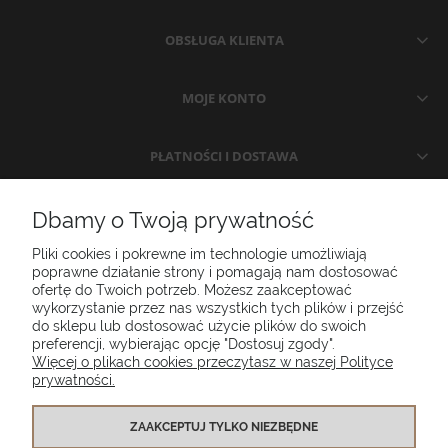
OBSŁUGA KLIENTA
MOJE KONTO
PŁATNOŚCI I DOSTAWA
INFORMACJE
Dbamy o Twoją prywatność
Pliki cookies i pokrewne im technologie umożliwiają
O NAS
poprawne działanie strony i pomagają nam dostosować
ofertę do Twoich potrzeb. Możesz zaakceptować
wykorzystanie przez nas wszystkich tych plików i przejść
do sklepu lub dostosować użycie plików do swoich
Poduszki ogrodowe Setgarden.com | Lubelska 1A, 10-409 Olsztyn |
preferencji, wybierając opcję "Dostosuj zgody".
NIP: 7391986025
Więcej o plikach cookies przeczytasz w naszej Polityce
prywatności.
(+48) 885 281 885
biuro@setgarden.com
ZAAKCEPTUJ TYLKO NIEZBĘDNE