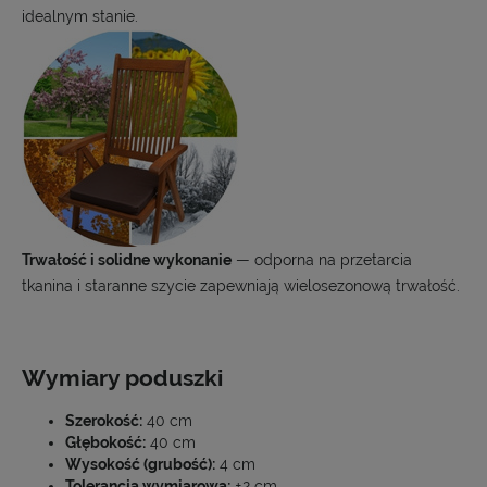
idealnym stanie.
Trwałość i solidne wykonanie
— odporna na przetarcia
tkanina i staranne szycie zapewniają wielosezonową trwałość.
Wymiary poduszki
Szerokość:
40 cm
Głębokość:
40 cm
Wysokość (grubość):
4 cm
Tolerancja wymiarowa:
±2 cm