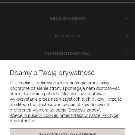
OBSŁUGA KLIENTA
MOJE KONTO
PŁATNOŚCI I DOSTAWA
INFORMACJE
Dbamy o Twoją prywatność
Pliki cookies i pokrewne im technologie umożliwiają
O NAS
poprawne działanie strony i pomagają nam dostosować
ofertę do Twoich potrzeb. Możesz zaakceptować
wykorzystanie przez nas wszystkich tych plików i przejść
do sklepu lub dostosować użycie plików do swoich
Poduszki ogrodowe Setgarden.com | Lubelska 1A, 10-409 Olsztyn |
preferencji, wybierając opcję "Dostosuj zgody".
NIP: 7391986025
Więcej o plikach cookies przeczytasz w naszej Polityce
prywatności.
(+48) 885 281 885
biuro@setgarden.com