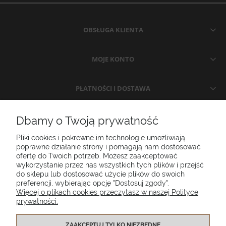
OBSŁUGA KLIENTA
MOJE KONTO
PŁATNOŚCI I DOSTAWA
INFORMACJE
Dbamy o Twoją prywatność
Pliki cookies i pokrewne im technologie umożliwiają
O NAS
poprawne działanie strony i pomagają nam dostosować
ofertę do Twoich potrzeb. Możesz zaakceptować
wykorzystanie przez nas wszystkich tych plików i przejść
do sklepu lub dostosować użycie plików do swoich
Poduszki ogrodowe Setgarden.com | Lubelska 1A, 10-409 Olsztyn |
preferencji, wybierając opcję "Dostosuj zgody".
NIP: 7391986025
Więcej o plikach cookies przeczytasz w naszej Polityce
prywatności.
(+48) 885 281 885
biuro@setgarden.com
ZAAKCEPTUJ TYLKO NIEZBĘDNE