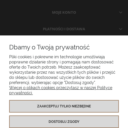
MOJE KONTO
PŁATNOŚCI I DOSTAWA
INFORMACJE
Dbamy o Twoją prywatność
Pliki cookies i pokrewne im technologie umożliwiają
O NAS
poprawne działanie strony i pomagają nam dostosować
ofertę do Twoich potrzeb. Możesz zaakceptować
wykorzystanie przez nas wszystkich tych plików i przejść
do sklepu lub dostosować użycie plików do swoich
Poduszki ogrodowe Setgarden.com | Lubelska 1A, 10-409 Olsztyn |
preferencji, wybierając opcję "Dostosuj zgody".
NIP: 7391986025
Więcej o plikach cookies przeczytasz w naszej Polityce
prywatności.
(+48) 885 281 885
biuro@setgarden.com
ZAAKCEPTUJ TYLKO NIEZBĘDNE
FACEBOOK
PINTEREST
DOSTOSUJ ZGODY