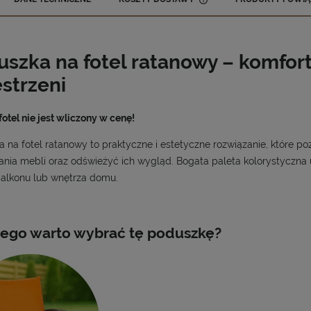
CENA NIE ZAWIERA 
KOSZTÓW PŁATNOŚCI
szka na fotel ratanowy – komfort
strzeni
otel nie jest wliczony w cenę!
 na fotel ratanowy to praktyczne i estetyczne rozwiązanie, które 
nia mebli oraz odświeżyć ich wygląd. Bogata paleta kolorystyczna
balkonu lub wnętrza domu.
ego warto wybrać tę poduszkę?