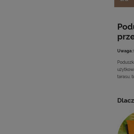
Podu
prze
Uwaga: f
Poduszka
użytkowa
tarasu, 
Dlacz