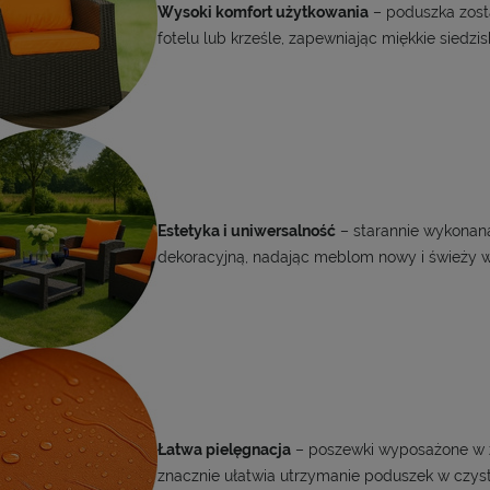
Wysoki komfort użytkowania
– poduszka zosta
fotelu lub krześle, zapewniając miękkie siedz
Estetyka i uniwersalność
– starannie wykonana
dekoracyjną, nadając meblom nowy i świeży 
Łatwa pielęgnacja
– poszewki wyposażone w z
znacznie ułatwia utrzymanie poduszek w czyst