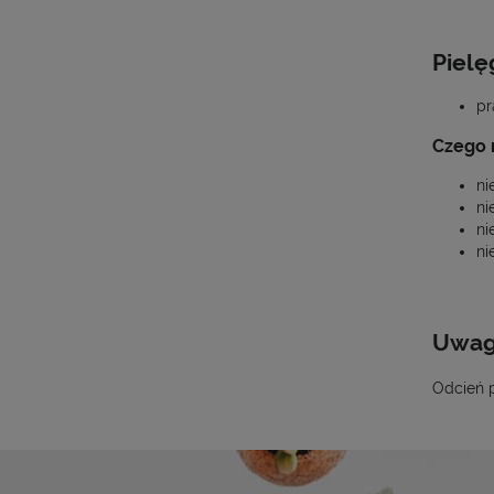
Pielę
pr
Czego n
ni
ni
ni
ni
Uwa
Odcień p