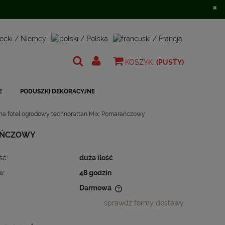
×
Zarejestruj się
Zaloguj się
KOSZYK:
(PUSTY)
E
PODUSZKI DEKORACYJNE
na fotel ogrodowy technorattan Mix: Pomarańczowy
AŃCZOWY
ść:
duża ilość
w:
48 godzin
Darmowa
sprawdź formy dostawy
 nie zawiera ewentualnych kosztów
ności