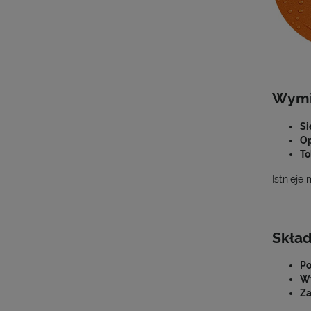
Wymi
Si
Op
To
Istnieje
Skła
Po
Wy
Za