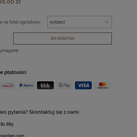
00,00 zł
 na fotel ogrodowy::
.
DO KOSZYKA
wymagane
e płatności
ieś pytania? Skontaktuj się z nami
281 885
tgarden.com