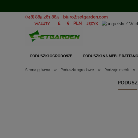
(+48) 885 281 885
biuro@setgarden.com
JĘZYK
WALUTY
PODUSZKI OGRODOWE
PODUSZKI NA MEBLE RATTAN
»
»
»
Strona główna
Poduszki ogrodowe
Rodzaje mebli
PODUSZ