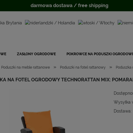
darmowa dostawa / free shipping
OWE
ZASŁONY OGRODOWE
POKROWCE NA PODUSZKI OGRODOW
»
»
Poduszki na meble rattanowe
Poduszki na fotel rattanowy
Poduszka 
KA NA FOTEL OGRODOWY TECHNORATTAN MIX: POMAR
Dostępno
Wysyłka 
Dostawa:
Cena
płat