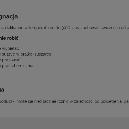
gnacja
ać delikatnie w temperaturze do 30°C, aby zachować świeżość i est
ie robić:
e wybielać
e suszyć w pralko–suszarce
e prasować
e prać chemicznie
ga
oduszki może się nieznacznie różnić w zależności od oświetlenia, par