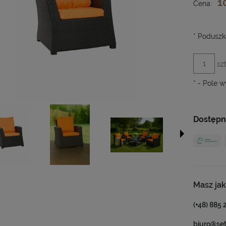
1
Cena:
*
Poduszka
szt
*
- Pole 
Dostępn
Masz jak
(+48) 885 
biuro@se