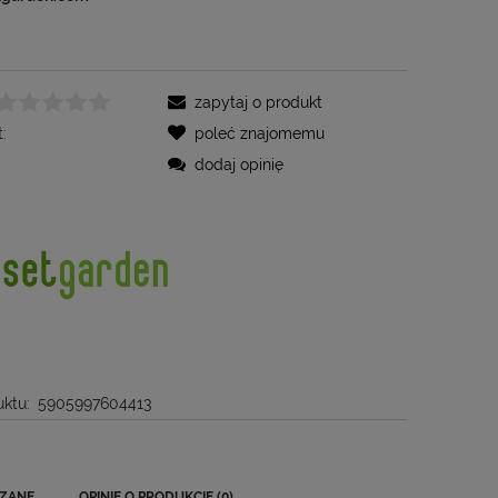
zapytaj o produkt
:
poleć znajomemu
dodaj opinię
ktu:
5905997604413
ZANE
OPINIE O PRODUKCIE (0)