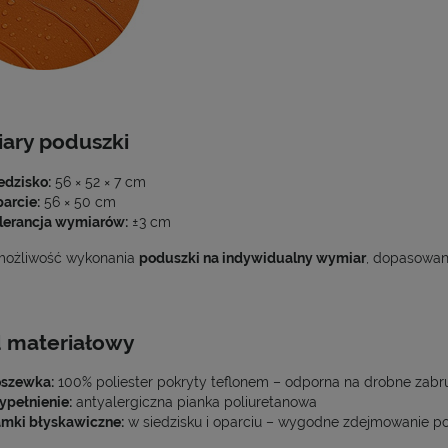
ary poduszki
edzisko:
56 × 52 × 7 cm
arcie:
56 × 50 cm
lerancja wymiarów:
±3 cm
 możliwość wykonania
poduszki na indywidualny wymiar
, dopasowan
d materiałowy
szewka:
100% poliester pokryty teflonem – odporna na drobne zabr
pełnienie:
antyalergiczna pianka poliuretanowa
mki błyskawiczne:
w siedzisku i oparciu – wygodne zdejmowanie p