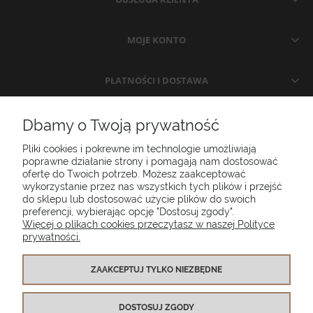
MOJE KONTO
PŁATNOŚCI I DOSTAWA
INFORMACJE
Dbamy o Twoją prywatność
Pliki cookies i pokrewne im technologie umożliwiają
O NAS
poprawne działanie strony i pomagają nam dostosować
ofertę do Twoich potrzeb. Możesz zaakceptować
wykorzystanie przez nas wszystkich tych plików i przejść
do sklepu lub dostosować użycie plików do swoich
Poduszki ogrodowe Setgarden.com | Lubelska 1A, 10-409 Olsztyn |
preferencji, wybierając opcję "Dostosuj zgody".
NIP: 7391986025
Więcej o plikach cookies przeczytasz w naszej Polityce
prywatności.
(+48) 885 281 885
biuro@setgarden.com
ZAAKCEPTUJ TYLKO NIEZBĘDNE
FACEBOOK
PINTEREST
DOSTOSUJ ZGODY