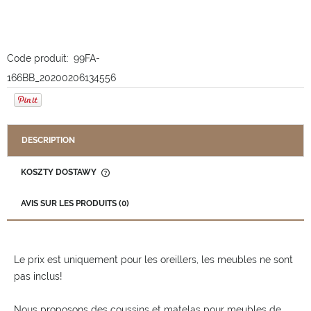
Code produit:
99FA-
166BB_20200206134556
DESCRIPTION
KOSZTY DOSTAWY
CENA NIE ZAWIERA EWENTUALNYCH KOSZTÓW PŁATNOŚCI
AVIS SUR LES PRODUITS (0)
Le prix est uniquement pour les oreillers, les meubles ne sont
pas inclus!
Nous proposons des coussins et matelas pour meubles de