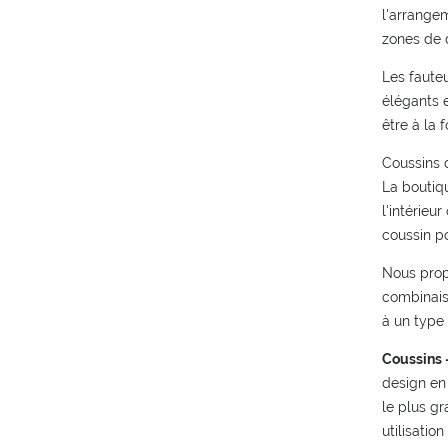
l'arrangem
zones de 
Les fauteu
élégants e
être à la
Coussins 
La boutiqu
l'intérie
coussin po
Nous propo
combinaiso
à un type 
Coussins 
design en
le plus g
utilisatio