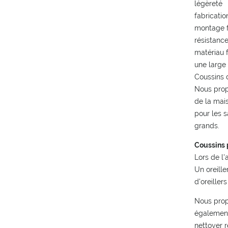
légèreté
fabricatio
montage f
résistanc
matériau f
une large
Coussins 
Nous prop
de la mais
pour les s
grands.
Coussins 
Lors de l'
Un oreille
d'oreille
Nous propo
également
nettoyer r