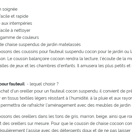
n soignée
acile et rapide
e aux intempéries
acile à nettoyer
 gamme de couleurs
de chaise suspendus de jardin matelassés
osons des coussins pour fauteuil suspendu cocon pour le jardin ou la
on. Le coussin balançoire cocoon rendra la lecture, l'écoute de la mu
alles de jeux et les chambres d'enfants. Il amusera les plus petits et
pour fauteuil
- lequel choisir ?
achat d'un oreiller pour un fauteuil cocon suspendu, il convient de prê
r en tissus textiles légers résistant à l'humidité, à la pluie et aux r
rs permettra de rafraîchir l'aménagement avec des meubles de jardin 
sons des oreillers dans les tons de gris, marron, beige, ainsi que ro
 des oreillers sur mesure. Pour que le coussin de chaise cocoon co
égulièrement l'assise avec des détergents doux et de ne pas laisser l