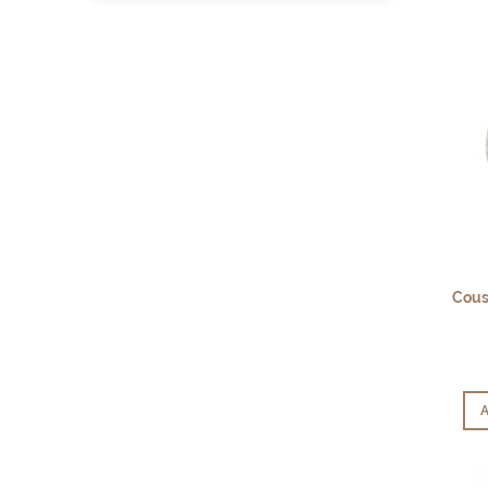
Cous
A