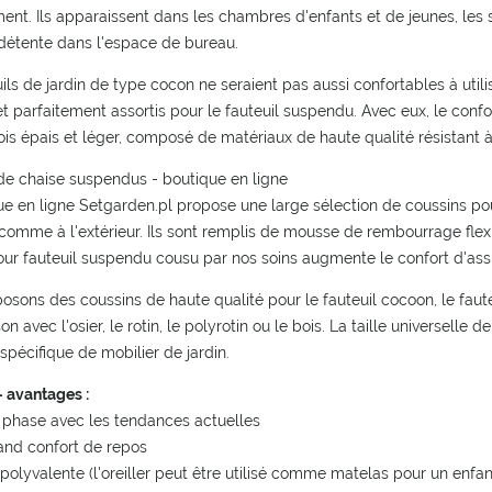
ent. Ils apparaissent dans les chambres d'enfants et de jeunes, les s
détente dans l'espace de bureau.
ils de jardin de type cocon ne seraient pas aussi confortables à uti
t parfaitement assortis pour le fauteuil suspendu. Avec eux, le confo
 fois épais et léger, composé de matériaux de haute qualité résistan
de chaise suspendus - boutique en ligne
e en ligne Setgarden.pl propose une large sélection de coussins pour
ur comme à l'extérieur. Ils sont remplis de mousse de rembourrage fl
ur fauteuil suspendu cousu par nos soins augmente le confort d'assis
sons des coussins de haute qualité pour le fauteuil cocoon, le fauteui
n avec l'osier, le rotin, le polyrotin ou le bois. La taille universell
spécifique de mobilier de jardin.
- avantages :
 phase avec les tendances actuelles
rand confort de repos
n polyvalente (l'oreiller peut être utilisé comme matelas pour un enfan