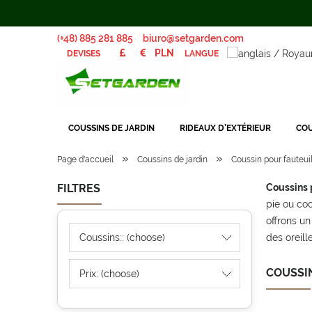
(+48) 885 281 885
biuro@setgarden.com
LANGUE
DEVISES
COUSSINS DE JARDIN
RIDEAUX D’EXTÉRIEUR
COU
»
»
Page d'accueil
Coussins de jardin
Coussin pour fauteui
FILTRES
Coussins 
pie ou coc
offrons un
Coussins:: (choose)
des oreill
COUSSI
Prix: (choose)