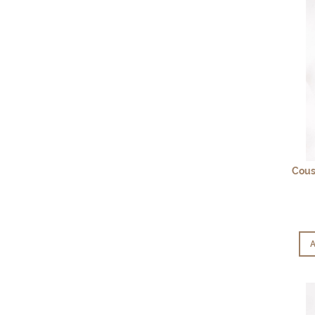
Cous
A