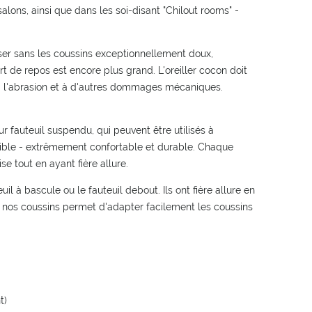
alons, ainsi que dans les soi-disant "Chilout rooms" -
liser sans les coussins exceptionnellement doux,
rt de repos est encore plus grand. L'oreiller cocon doit
t à l'abrasion et à d'autres dommages mécaniques.
 fauteuil suspendu, qui peuvent être utilisés à
exible - extrêmement confortable et durable. Chaque
e tout en ayant fière allure.
l à bascule ou le fauteuil debout. Ils ont fière allure en
e de nos coussins permet d'adapter facilement les coussins
t)