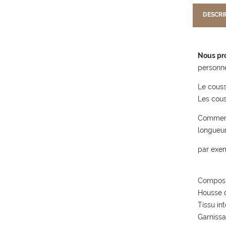
DESCRI
Nous pro
personn
Le couss
Les couss
Comment 
longueur
par exe
Composi
Housse d
Tissu in
Garnissa