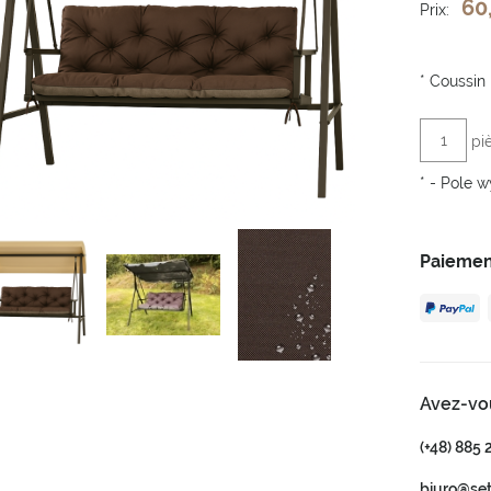
60
Prix:
*
Coussin 
pi
*
- Pole 
Paiemen
Avez-vo
(+48) 885 
biuro@se