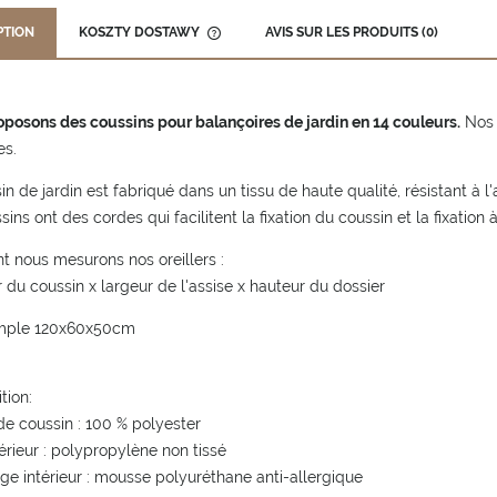
PTION
KOSZTY DOSTAWY
AVIS SUR LES PRODUITS (0)
CENA NIE ZAWIERA EWENTUALNYCH
KOSZTÓW PŁATNOŚCI
posons des coussins pour balançoires de jardin en 14 couleurs.
Nos 
es.
in de jardin est fabriqué dans un tissu de haute qualité, résistant à l'
ins ont des cordes qui facilitent la fixation du coussin et la fixation 
nous mesurons nos oreillers :
 du coussin x largeur de l'assise x hauteur du dossier
mple 120x60x50cm
tion:
e coussin : 100 % polyester
térieur : polypropylène non tissé
ge intérieur : mousse polyuréthane anti-allergique