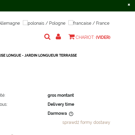
×
Créer un compte
S'identifier
CHARIOT:
(VIDER)
ISE LONGUE - JARDIN LONGUEUR TERRASSE
ité:
gros montant
ous:
Delivery time
Darmowa
sprawdź formy dostawy
 nie zawiera ewentualnych kosztów
ności