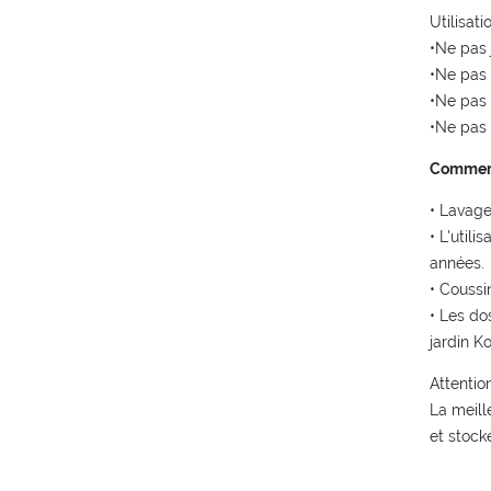
Utilisati
•Ne pas 
•Ne pas
•Ne pas 
•Ne pas 
Comment 
• Lavage
• L'util
années.
• Coussi
• Les do
jardin K
Attention
La meill
et stocké