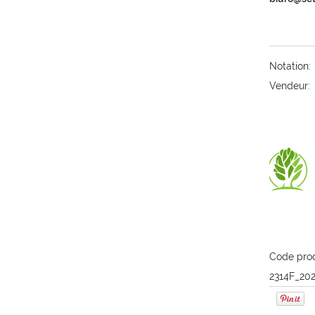
Notation:
Vendeur:
Code prod
2314F_20