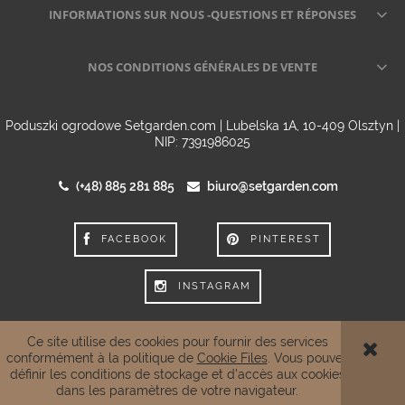
INFORMATIONS SUR NOUS -QUESTIONS ET RÉPONSES
NOS CONDITIONS GÉNÉRALES DE VENTE
Poduszki ogrodowe Setgarden.com | Lubelska 1A, 10-409 Olsztyn |
NIP: 7391986025
(+48) 885 281 885
biuro@setgarden.com
FACEBOOK
PINTEREST
INSTAGRAM
Ce site utilise des cookies pour fournir des services
conformément à la politique de
Cookie Files
. Vous pouvez
VOIR LA VERSION COMPLÈTE DU SITE
définir les conditions de stockage et d'accès aux cookies
dans les paramètres de votre navigateur.
Sklep internetowy Shoper.pl