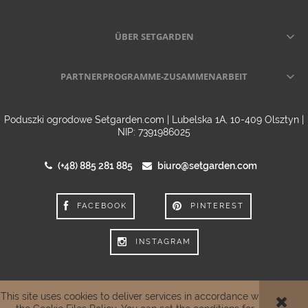
ÜBER SETGARDEN
PARTNERPROGRAMME-ZUSAMMENARBEIT
Poduszki ogrodowe Setgarden.com | Lubelska 1A, 10-409 Olsztyn |
NIP: 7391986025
(+48) 885 281 885
biuro@setgarden.com
FACEBOOK
PINTEREST
INSTAGRAM
This site uses cookies to deliver services in accordance with
VIEW FULL VERSION OF THE SITE