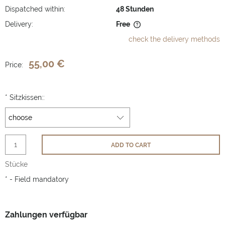
Dispatched within:
48 Stunden
Delivery:
Free
The price does not include any possible payment costs
check the delivery methods
55,00 €
Price:
*
Sitzkissen::
ADD TO CART
Stücke
*
- Field mandatory
Zahlungen verfügbar