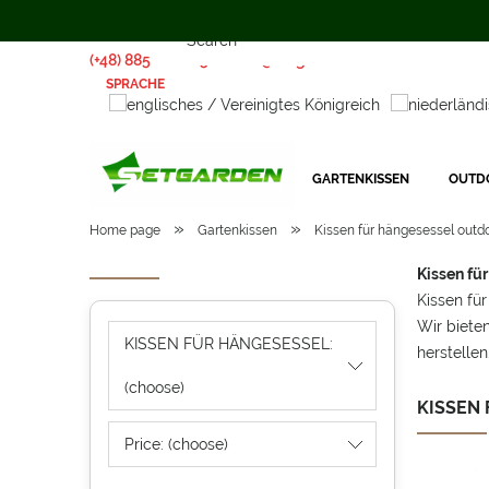
(+48) 885 281 885
biuro@setgarden.com
SPRACHE
GARTENKISSEN
OUTD
»
»
Home page
Gartenkissen
Kissen für hängesessel outd
Kissen fü
Kissen fü
Wir biete
KISSEN FÜR HÄNGESESSEL:
herstellen
(choose)
KISSEN
Price: (choose)