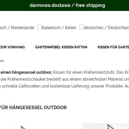
darmowa dostawa / free shipping
OOR VORHANG
GARTENMÖBEL KISSEN RATTAN
KISSEN FÜR GART
oor
r einen hängesessel outdoor,
Kissen für einen Krähenneststuhl. Das Kr
r die Krähennestschaukel besteht aus einem abriebfesten Material und
n schnelle Lieferzeiten und kostenlose Lieferung unserer Produkte.
.
 FÜR HÄNGESESSEL OUTDOOR