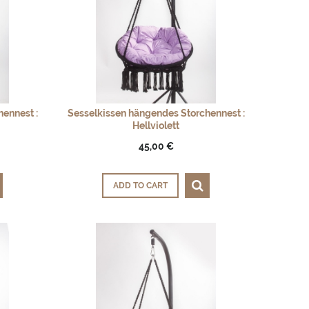
ennest :
Sesselkissen hängendes Storchennest :
Hellviolett
45,00 €
ADD TO CART