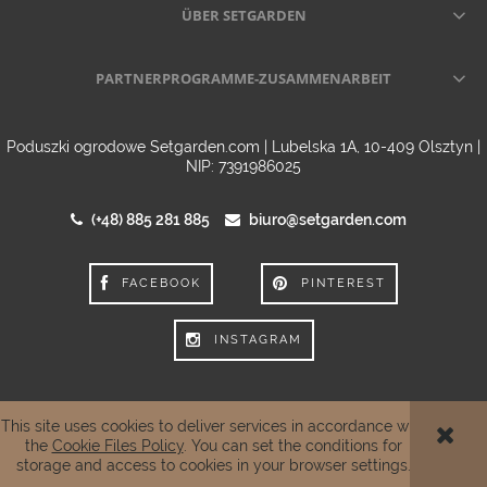
ÜBER SETGARDEN
PARTNERPROGRAMME-ZUSAMMENARBEIT
Poduszki ogrodowe Setgarden.com | Lubelska 1A, 10-409 Olsztyn |
NIP: 7391986025
(+48) 885 281 885
biuro@setgarden.com
FACEBOOK
PINTEREST
INSTAGRAM
This site uses cookies to deliver services in accordance with
VIEW FULL VERSION OF THE SITE
the
Cookie Files Policy
. You can set the conditions for
storage and access to cookies in your browser settings.
Sklep internetowy Shoper.pl