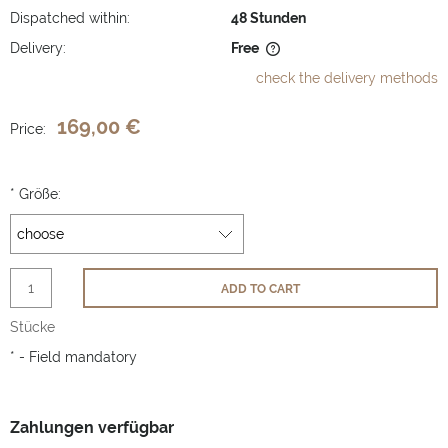
Dispatched within:
48 Stunden
Delivery:
Free
The price does not include any possible payment costs
check the delivery methods
169,00 €
Price:
*
Größe:
ADD TO CART
Stücke
*
- Field mandatory
Zahlungen verfügbar