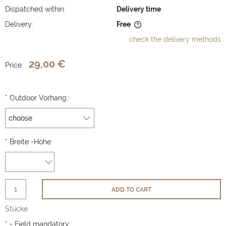
Dispatched within:
Delivery time
Delivery:
Free
The price does not include any possible payment costs
check the delivery methods
29,00 €
Price:
*
Outdoor Vorhang::
*
Breite -Höhe:
ADD TO CART
Stücke
*
- Field mandatory