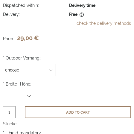
Dispatched within:
Delivery time
Delivery:
Free
The price does not include any possible payment costs
check the delivery methods
29,00 €
Price:
*
Outdoor Vorhang::
*
Breite -Höhe:
ADD TO CART
Stücke
*
- Field mandatory