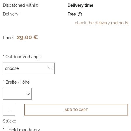
Dispatched within:
Delivery time
Delivery:
Free
The price does not include any possible payment costs
check the delivery methods
29,00 €
Price:
*
Outdoor Vorhang::
*
Breite -Höhe:
ADD TO CART
Stücke
*
- Field mandatory