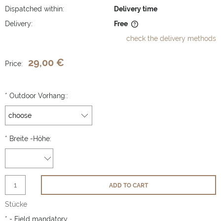
Dispatched within:
Delivery time
Delivery:
Free
The price does not include any possible payment costs
check the delivery methods
29,00 €
Price:
*
Outdoor Vorhang::
*
Breite -Höhe:
ADD TO CART
Stücke
*
- Field mandatory