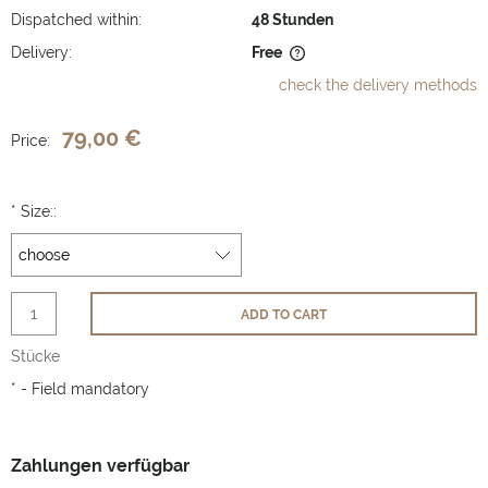
Dispatched within:
48 Stunden
Delivery:
Free
The price does not include any possible payment costs
check the delivery methods
79,00 €
Price:
*
Size::
ADD TO CART
Stücke
*
- Field mandatory
Zahlungen verfügbar