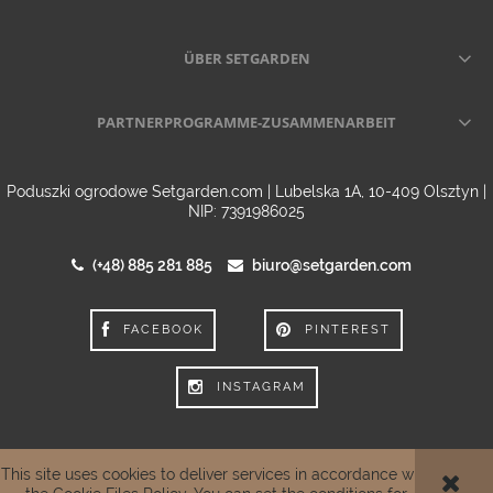
ÜBER SETGARDEN
PARTNERPROGRAMME-ZUSAMMENARBEIT
Poduszki ogrodowe Setgarden.com | Lubelska 1A, 10-409 Olsztyn |
NIP: 7391986025
(+48) 885 281 885
biuro@setgarden.com
FACEBOOK
PINTEREST
INSTAGRAM
This site uses cookies to deliver services in accordance with
VIEW FULL VERSION OF THE SITE