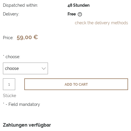
Dispatched within:
48 Stunden
Delivery:
Free
The price does not include any possible payment costs
check the delivery methods
59,00 €
Price:
*
choose:
ADD TO CART
Stücke
*
- Field mandatory
Zahlungen verfügbar