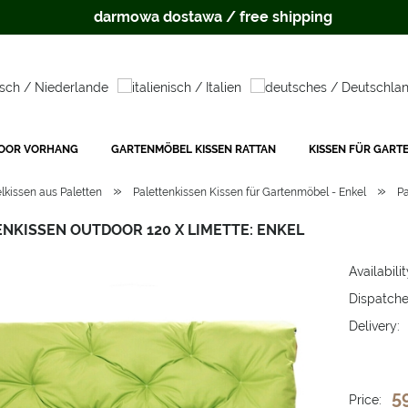
darmowa dostawa / free shipping
OOR VORHANG
GARTENMÖBEL KISSEN RATTAN
KISSEN FÜR GART
»
»
lkissen aus Paletten
Palettenkissen Kissen für Gartenmöbel - Enkel
Pa
NKISSEN OUTDOOR 120 X LIMETTE: ENKEL
Availabilit
Dispatche
Delivery:
The price 
payment c
5
Price: