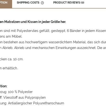
PTION
SHIPPING COSTS
PRODUCT REVIEWS (0)
THE PRICE DOES NOT INCLUDE ANY
POSSIBLE PAYMENT COSTS
len Matratzen und Kissen in jeder Größe her.
en sind mit Polyestervlies gefüllt, gesteppt, 6 Bänder in jedem Kissen
sens am Möbel.
en bestehen aus hochwertigem wasserdichtem Material, das sich dur
n Abrieb, Abrieb und mechanischen Einwirkungen auszeichnet. Die 
cken ca. 10 cm.
n erhältlich.
tion:
zug: 100 % Polyester
ff: Vliesstoff aus Polypropylen
llung: Antiallergischer Polyurethanschaum