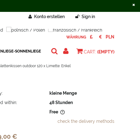
×
Konto erstellen
Sign in
WÄHRUNG
ENLIEGE-SONNENLIEGE
CART:
(EMPTY)
lettenkissen outdoor 120 x Limette: Enkel
y:
kleine Menge
d within:
48 Stunden
Free
check the delivery methods
does not include any possible
osts
9,00 €