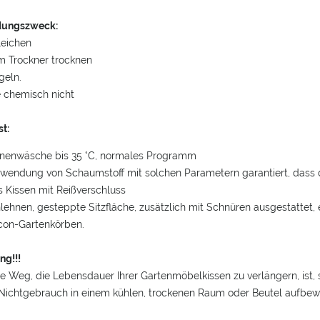
dungszweck:
leichen
im Trockner trocknen
geln.
e chemisch nicht
t:
inenwäsche bis 35 °C, normales Programm
rwendung von Schaumstoff mit solchen Parametern garantiert, dass di
s Kissen mit Reißverschluss
lehnen, gesteppte Sitzfläche, zusätzlich mit Schnüren ausgestatte
con-Gartenkörben.
ng!!!
e Weg, die Lebensdauer Ihrer Gartenmöbelkissen zu verlängern, ist, 
Nichtgebrauch in einem kühlen, trockenen Raum oder Beutel aufbew