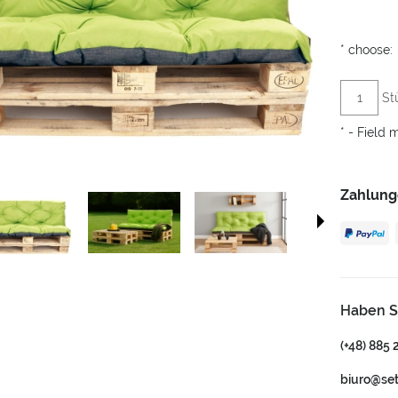
*
choose:
St
*
- Field 
Zahlung
Haben S
(+48) 885 
biuro@se