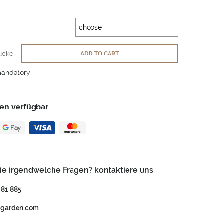
ücke
ADD TO CART
mandatory
en verfügbar
ie irgendwelche Fragen? kontaktiere uns
281 885
tgarden.com