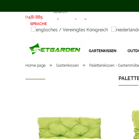
(+48) 885 281 885
biuro@setgarden.com
SPRACHE
GARTENKISSEN
OUTD
»
»
Home page
Gartenkissen
Palettenkissen - Gartenmöbe
PALETTE