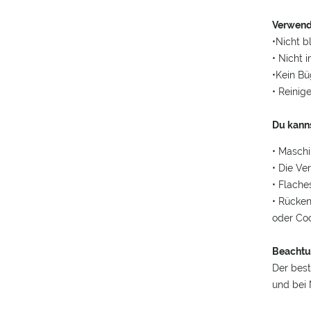
Verwen
•Nicht b
• Nicht 
•Kein Bü
• Reinig
Du kanns
• Masch
• Die Ve
• Flache
• Rücken
oder Co
Beachtu
Der best
und bei 