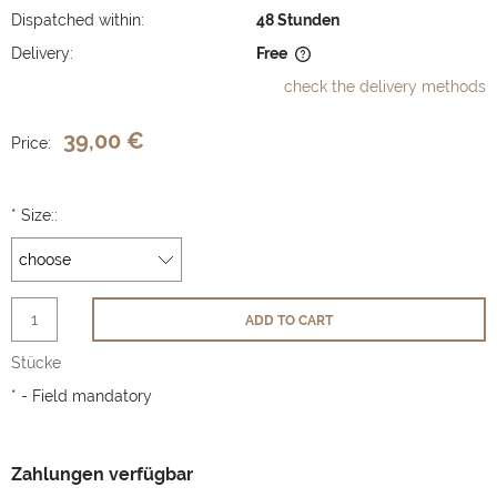
Dispatched within:
48 Stunden
Delivery:
Free
The price does not include any possible payment costs
check the delivery methods
39,00 €
Price:
*
Size::
ADD TO CART
Stücke
*
- Field mandatory
Zahlungen verfügbar