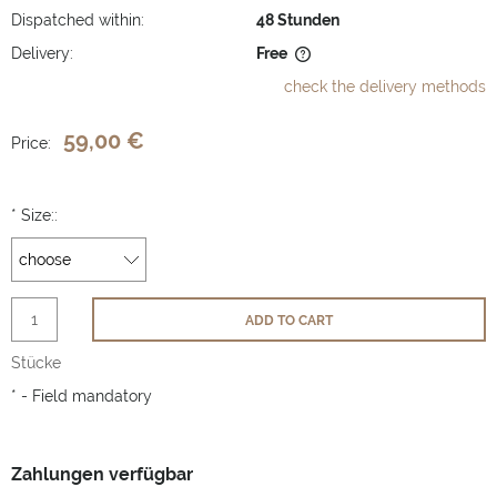
Dispatched within:
48 Stunden
Delivery:
Free
The price does not include any possible payment costs
check the delivery methods
59,00 €
Price:
*
Size::
ADD TO CART
Stücke
*
- Field mandatory
Zahlungen verfügbar