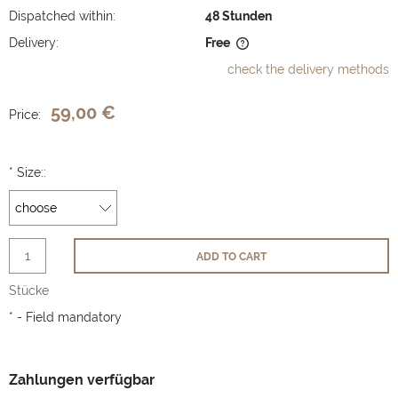
Dispatched within:
48 Stunden
Delivery:
Free
The price does not include any possible payment costs
check the delivery methods
59,00 €
Price:
*
Size::
ADD TO CART
Stücke
*
- Field mandatory
Zahlungen verfügbar