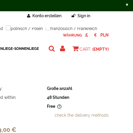
×
Konto erstellen
Sign in
WÄHRUNG
ENLIEGE-SONNENLIEGE
CART:
(EMPTY)
y:
Große anzahl
d within:
48 Stunden
Free
check the delivery methods
does not include any possible
osts
9,00 €