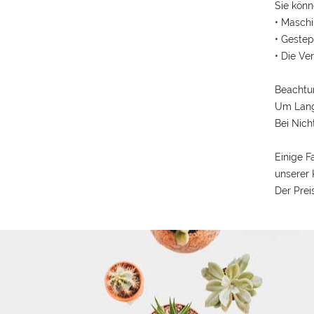
Sie könn
• Masch
• Gestep
• Die Ve
Beachtun
Um Langl
Bei Nich
Einige F
unserer 
Der Preis