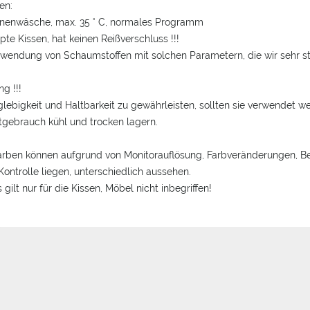
en:
inenwäsche, max.
35 ° C, normales Programm
pte Kissen, hat keinen Reißverschluss !!!
rwendung von Schaumstoffen mit solchen Parametern, die wir sehr sta
g !!!
ebigkeit und Haltbarkeit zu gewährleisten, sollten sie verwendet w
tgebrauch kühl und trocken lagern.
arben können aufgrund von Monitorauflösung, Farbveränderungen, B
Kontrolle liegen, unterschiedlich aussehen.
 gilt nur für die Kissen, Möbel nicht inbegriffen!