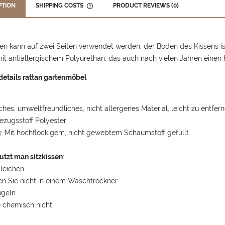
PTION
SHIPPING COSTS
PRODUCT REVIEWS (0)
THE PRICE DOES NOT INCLUDE ANY
POSSIBLE PAYMENT COSTS
en kann auf zwei Seiten verwendet werden, der Boden des Kissens is
mit antiallergischem Polyurethan, das auch nach vielen Jahren einen
etails rattan gartenmöbel
iches, umweltfreundliches, nicht allergenes Material, leicht zu entfern
 Bezugsstoff Polyester
g: Mit hochflockigem, nicht gewebtem Schaumstoff gefüllt
tzt man sitzkissen
:
bleichen
en Sie nicht in einem Waschtrockner
ügeln.
e chemisch nicht