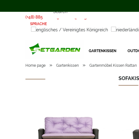
(+48) 885 281 885
biuro@setgarden.com
SPRACHE
GARTENKISSEN
OUTD
»
»
Home page
Gartenkissen
Gartenmöbel Kissen Rattan
SOFAKIS