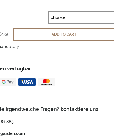
ücke
ADD TO CART
mandatory
en verfügbar
ie irgendwelche Fragen? kontaktiere uns
281 885
tgarden.com