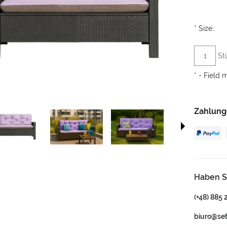
*
Size::
St
*
- Field 
Zahlung
Haben S
(+48) 885 
biuro@se