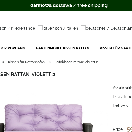
darmowa dostawa / free shipping
OOR VORHANG
GARTENMÖBEL KISSEN RATTAN
KISSEN FÜR GART
»
»
Kissen für Rattansofas
Sofakissen rattan: Violett 2
SEN RATTAN: VIOLETT 2
Availabilit
Dispatche
Delivery:
The price 
payment c
5
Price: