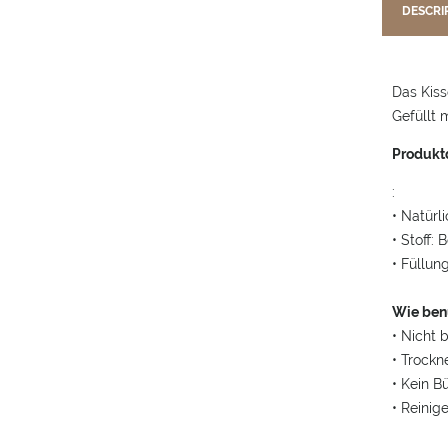
DESCRI
Das Kiss
Gefüllt 
Produktd
:
• Natürl
• Stoff:
• Füllun
Wie benu
• Nicht 
• Trockn
• Kein B
• Reinig