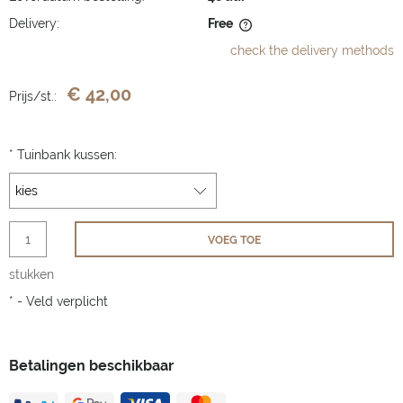
Delivery:
Free
The price does not include any possible payment costs
check the delivery methods
€ 42,00
Prijs/st.:
*
Tuinbank kussen:
VOEG TOE
stukken
*
- Veld verplicht
Betalingen beschikbaar