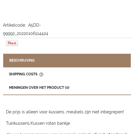
Artikelcode:
A5DD-
99992_20220106114424
BESCHRIJVING
SHIPPING COSTS
THE PRICE DOES NOT INCLUDE ANY POSSIBLE PAYMENT
COSTS
MENINGEN OVER HET PRODUCT (0)
De prijs is alleen voor kussens, meubels zijn niet inbegrepen!
Tuinkussens,Kussen rotan bankje