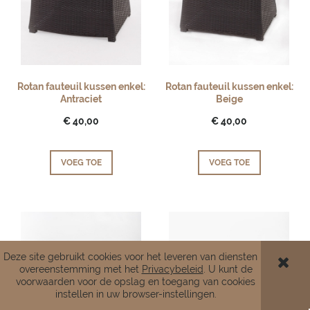
Rotan fauteuil kussen enkel:
Rotan fauteuil kussen enkel:
Antraciet
Beige
€ 40,00
€ 40,00
VOEG TOE
VOEG TOE
Deze site gebruikt cookies voor het leveren van diensten in
overeenstemming met het
Privacybeleid
. U kunt de
voorwaarden voor de opslag en toegang van cookies
instellen in uw browser-instellingen.