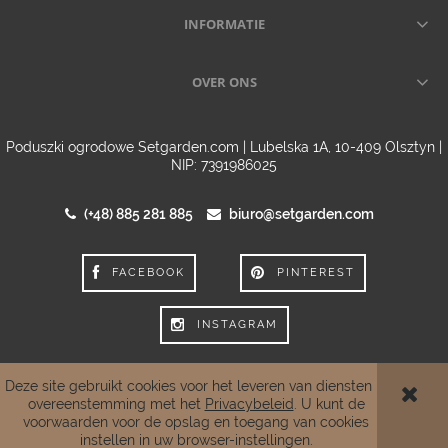
INFORMATIE
OVER ONS
Poduszki ogrodowe Setgarden.com | Lubelska 1A, 10-409 Olsztyn |
NIP: 7391986025
(+48) 885 281 885
biuro@setgarden.com
FACEBOOK
PINTEREST
INSTAGRAM
Deze site gebruikt cookies voor het leveren van diensten in
overeenstemming met het
Privacybeleid
. U kunt de
BEKIJK DE VOLLEDIGE VERSIE VAN DE SITE
voorwaarden voor de opslag en toegang van cookies
instellen in uw browser-instellingen.