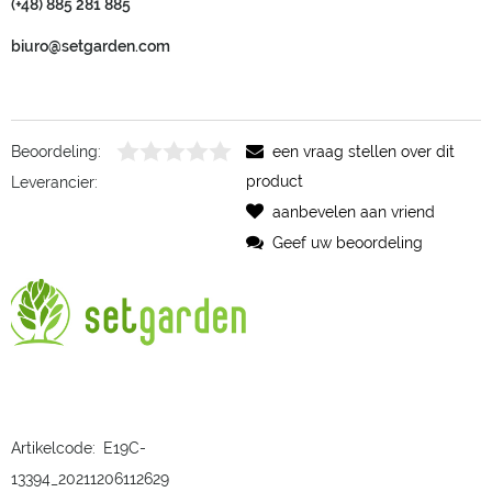
(+48) 885 281 885
biuro@setgarden.com
Beoordeling:
een vraag stellen over dit
product
Leverancier:
aanbevelen aan vriend
Geef uw beoordeling
Artikelcode:
E19C-
13394_20211206112629