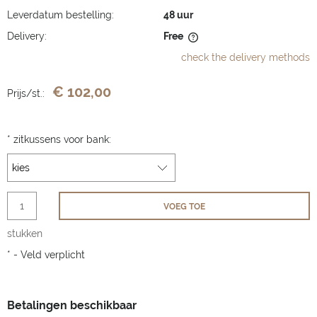
Leverdatum bestelling:
48 uur
Delivery:
Free
The price does not include any possible payment costs
check the delivery methods
€ 102,00
Prijs/st.:
*
zitkussens voor bank:
VOEG TOE
stukken
*
- Veld verplicht
Betalingen beschikbaar