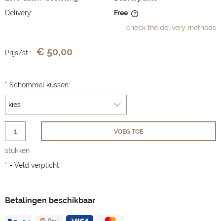
Delivery:
Free
The price does not include any possible payment costs
check the delivery methods
€ 50,00
Prijs/st.:
*
Schommel kussen:
VOEG TOE
stukken
*
- Veld verplicht
Betalingen beschikbaar