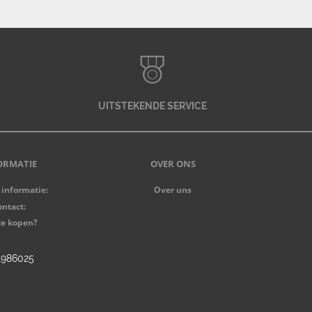
UITSTEKENDE SERVICE
ORMATIE
OVER ONS
 informatie:
Over uns
ntact:
te kopen?
91986025