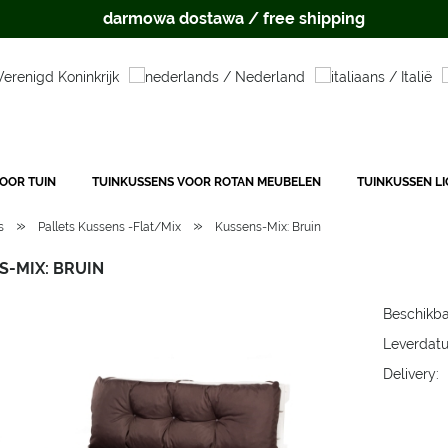
darmowa dostawa / free shipping
OOR TUIN
TUINKUSSENS VOOR ROTAN MEUBELEN
TUINKUSSEN L
»
»
s
Pallets Kussens -Flat/Mix
Kussens-Mix: Bruin
S-MIX: BRUIN
Beschikba
Leverdatu
Delivery:
The price 
payment c