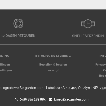
30 DAGEN RETOUREN
SNELLE VERZENDIN
ENING
BETALING EN LEVERING
INF
llingen
Bestellen & betalen
Privacy
tellingen
Levertijd
Co
Hoe 
i ogrodowe Setgarden.com | Lubelska 1A, 10-409 Olsztyn | NIP: 73
(+48) 885 281 885
biuro@setgarden.com