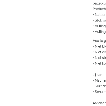
palletku
Productd
• Natuur
• Stof: p
• Vullin
• Vullin
Hoe te g
• Niet b
• Niet d
• Niet str
• Niet k
Jij kan:
• Machi
• Sluit 
• Schuim
Aandacht