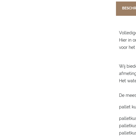
BESCHR
Volledig
Hier in 
voor het
Wij bied
afmetin
Het wate
De meest
pallet k
palletku
palletku
palletku