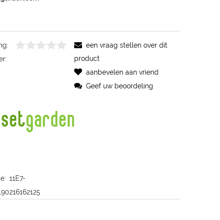
ng:
een vraag stellen over dit
product
er:
aanbevelen aan vriend
Geef uw beoordeling
e:
11E7-
190216162125