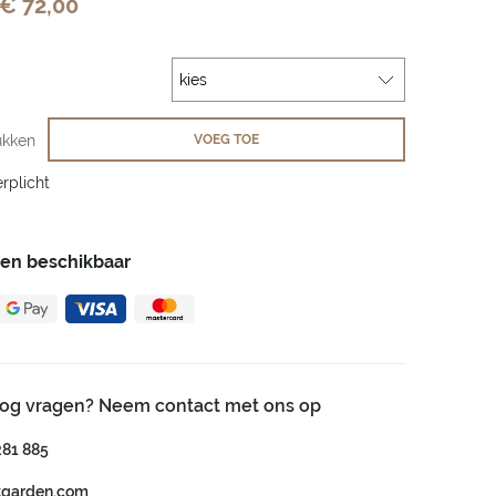
€ 72,00
ukken
VOEG TOE
rplicht
gen beschikbaar
nog vragen? Neem contact met ons op
281 885
tgarden.com