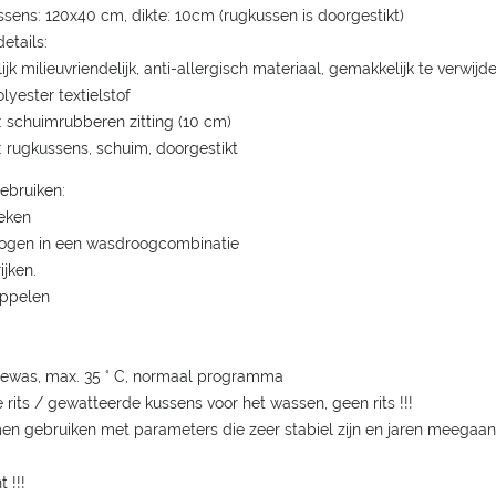
ssens: 120x40 cm, dikte: 10cm (rugkussen is doorgestikt)
etails:
lijk milieuvriendelijk, anti-allergisch materiaal, gemakkelijk te verwij
olyester textielstof
g: schuimrubberen zitting (10 cm)
g: rugkussens, schuim, doorgestikt
ebruiken:
leken
rogen in een wasdroogcombinatie
ijken.
oppelen
newas, max. 35 ° C, normaal programma
de rits / gewatteerde kussens voor het wassen, geen rits !!!
en gebruiken met parameters die zeer stabiel zijn en jaren meegaan
 !!!