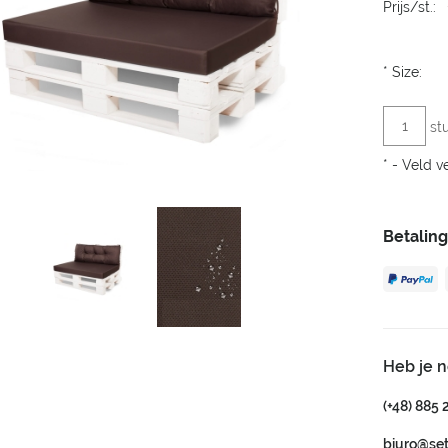
Prijs/st.:
*
Size:
st
*
- Veld ve
Betalin
Heb je 
(+48) 885 
biuro@se