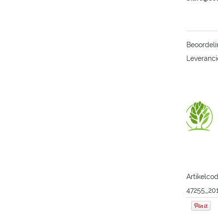
Beoordeli
Leveranci
Artikelcod
47255_20