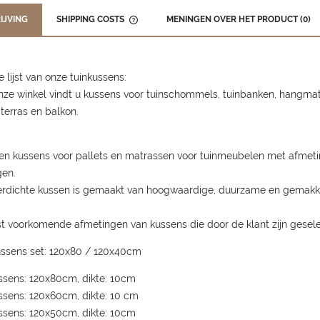
IJVING
SHIPPING COSTS
MENINGEN OVER HET PRODUCT (0)
THE PRICE DOES NOT INCLUDE ANY
POSSIBLE PAYMENT COSTS
e lijst van onze tuinkussens:
onze winkel vindt u kussens voor tuinschommels, tuinbanken, hangm
 terras en balkon.
en kussens voor pallets en matrassen voor tuinmeubelen met afmetin
gen.
rdichte kussen is gemaakt van hoogwaardige, duurzame en gemakkeli
 voorkomende afmetingen van kussens die door de klant zijn gesele
ussens set: 120x80 / 120x40cm
ssens: 120x80cm, dikte: 10cm
ssens: 120x60cm, dikte: 10 cm
ssens: 120x50cm, dikte: 10cm