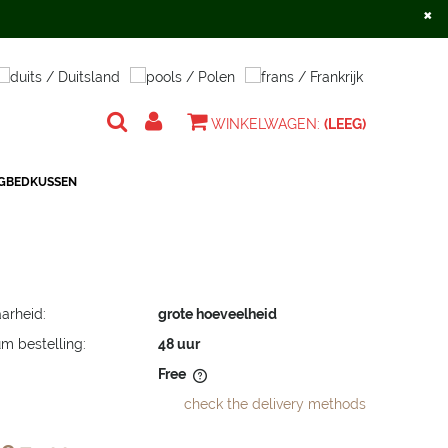
×
Registreren
Inloggen
WINKELWAGEN:
(LEEG)
IGBEDKUSSEN
arheid:
grote hoeveelheid
m bestelling:
48 uur
Free
check the delivery methods
does not include any possible
osts