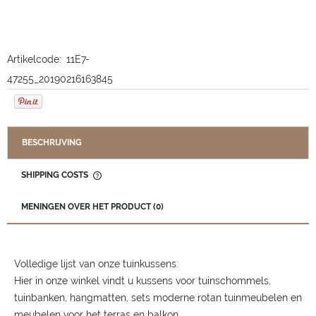
Artikelcode:
11E7-
47255_20190216163845
BESCHRIJVING
SHIPPING COSTS
THE PRICE DOES NOT INCLUDE ANY POSSIBLE PAYMENT
COSTS
MENINGEN OVER HET PRODUCT (0)
Volledige lijst van onze tuinkussens:
Hier in onze winkel vindt u kussens voor tuinschommels,
tuinbanken, hangmatten, sets moderne rotan tuinmeubelen en
meubelen voor het terras en balkon.