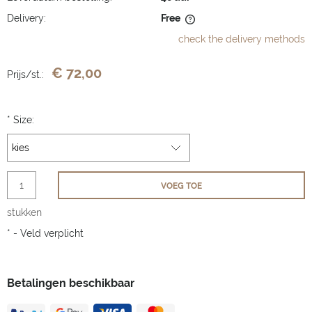
Delivery:
Free
The price does not include any possible payment costs
check the delivery methods
€ 72,00
Prijs/st.:
*
Size:
VOEG TOE
stukken
*
- Veld verplicht
Betalingen beschikbaar