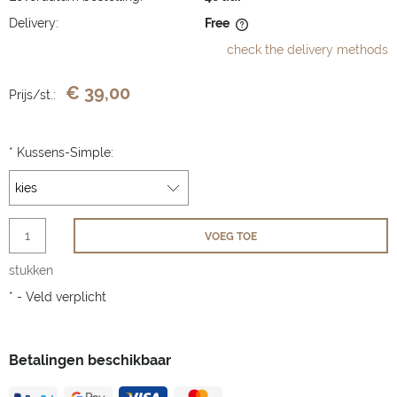
Delivery:
Free
The price does not include any possible payment costs
check the delivery methods
€ 39,00
Prijs/st.:
*
Kussens-Simple:
VOEG TOE
stukken
*
- Veld verplicht
Betalingen beschikbaar