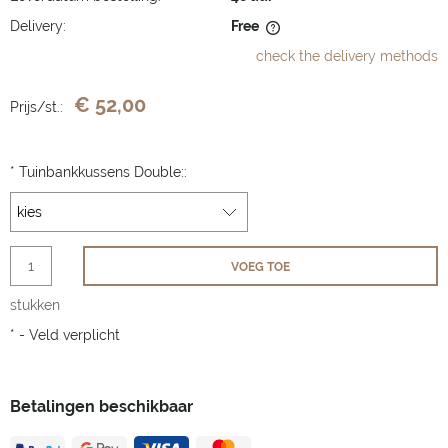
Delivery:
Free
The price does not include any possible payment costs
check the delivery methods
€ 52,00
Prijs/st.:
*
Tuinbankkussens Double::
VOEG TOE
stukken
*
- Veld verplicht
Betalingen beschikbaar