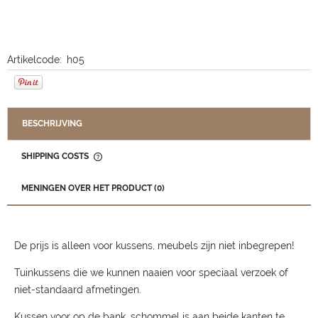
Artikelcode:
h05
BESCHRIJVING
SHIPPING COSTS
THE PRICE DOES NOT INCLUDE ANY POSSIBLE PAYMENT
COSTS
MENINGEN OVER HET PRODUCT (0)
De prijs is alleen voor kussens, meubels zijn niet inbegrepen!
Tuinkussens die we kunnen naaien voor speciaal verzoek of
niet-standaard afmetingen.
Kussen voor op de bank, schommel is aan beide kanten te