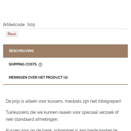
Artikelcode:
h09
BESCHRIJVING
SHIPPING COSTS
THE PRICE DOES NOT INCLUDE ANY POSSIBLE PAYMENT
COSTS
MENINGEN OVER HET PRODUCT (0)
De prijs is alleen voor kussens, meubels zijn niet inbegrepen!
Tuinkussens die we kunnen naaien voor speciaal verzoek of
niet-standaard afmetingen.
Kussen voor op de bank, schommel is aan beide kanten te