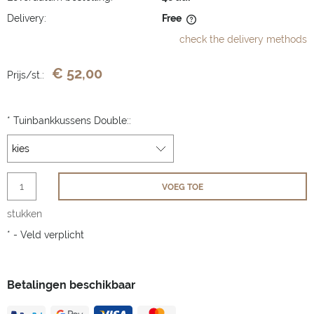
Delivery:
Free
The price does not include any possible payment costs
check the delivery methods
€ 52,00
Prijs/st.:
*
Tuinbankkussens Double::
VOEG TOE
stukken
*
- Veld verplicht
Betalingen beschikbaar