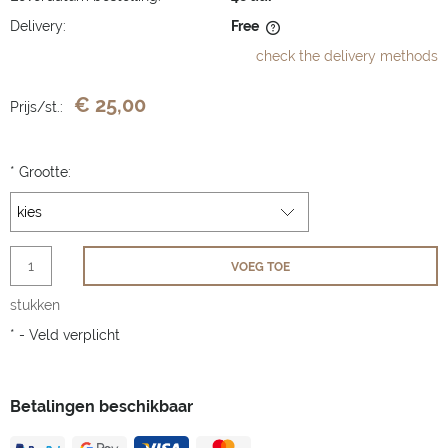
Delivery:
Free
The price does not include any possible payment costs
check the delivery methods
€ 25,00
Prijs/st.:
*
Grootte:
VOEG TOE
stukken
*
- Veld verplicht
Betalingen beschikbaar