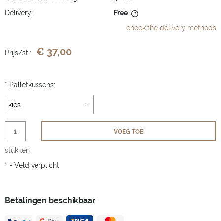
Delivery:
Free
The price does not include any possible payment costs
check the delivery methods
€ 37,00
Prijs/st.:
*
Palletkussens:
VOEG TOE
stukken
*
- Veld verplicht
Betalingen beschikbaar