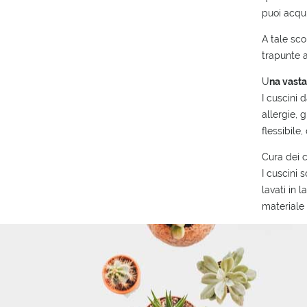
puoi acqui
A tale sco
trapunte a
U
na vasta
I cuscini 
allergie, 
flessibile
Cura dei c
I cuscini 
lavati in 
materiale 