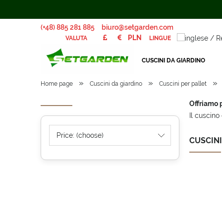
(+48) 885 281 885
biuro@setgarden.com
LINGUE
VALUTA
CUSCINI DA GIARDINO
»
»
»
Home page
Cuscini da giardino
Cuscini per pallet
Offriamo p
Il cuscino 
Price: (choose)
CUSCIN