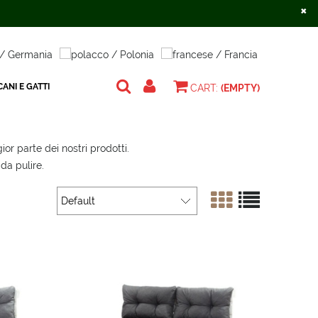
×
Create an account
Sign in
ANI E GATTI
CART:
(EMPTY)
or parte dei nostri prodotti.
 da pulire.