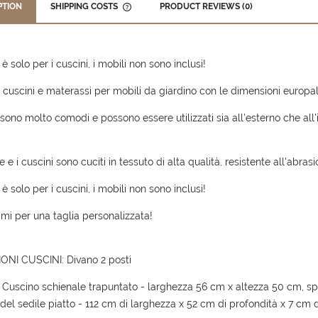
PTION
SHIPPING COSTS
PRODUCT REVIEWS (0)
THE PRICE DOES NOT INCLUDE ANY
POSSIBLE PAYMENT COSTS
 è solo per i cuscini, i mobili non sono inclusi!
 cuscini e materassi per mobili da giardino con le dimensioni europalle
i sono molto comodi e possono essere utilizzati sia all'esterno che all'
 e i cuscini sono cuciti in tessuto di alta qualità, resistente all'abra
 è solo per i cuscini, i mobili non sono inclusi!
mi per una taglia personalizzata!
ONI CUSCINI: Divano 2 posti
- Cuscino schienale trapuntato - larghezza 56 cm x altezza 50 cm, s
del sedile piatto - 112 cm di larghezza x 52 cm di profondità x 7 cm 