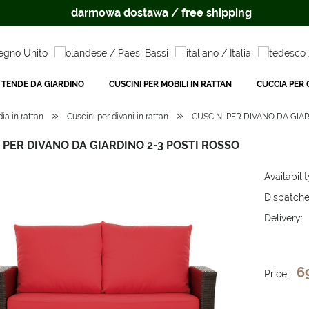
darmowa dostawa / free shipping
TENDE DA GIARDINO
CUSCINI PER MOBILI IN RATTAN
CUCCIA PER C
»
»
ia in rattan
Cuscini per divani in rattan
CUSCINI PER DIVANO DA GIAR
 PER DIVANO DA GIARDINO 2-3 POSTI ROSSO
Availabilit
Dispatche
Delivery:
The price 
payment c
6
Price: