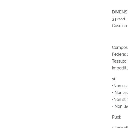
DIMENSI
3 pezzi 
Cuscino 
Composi
Federa: 
Tessuto i
Imbottit
si:
•Non us
• Non as
•Non stir
• Non la
Puoi: