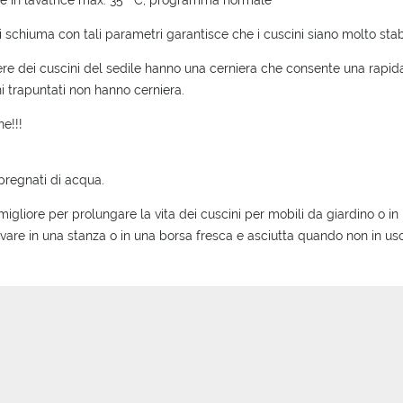
le in lavatrice max. 35 ° C, programma normale
di schiuma con tali parametri garantisce che i cuscini siano molto stabi
ere dei cuscini del sedile hanno una cerniera che consente una rapida 
ni trapuntati non hanno cerniera.
ne!!!
regnati di acqua.
migliore per prolungare la vita dei cuscini per mobili da giardino o in
vare in una stanza o in una borsa fresca e asciutta quando non in uso