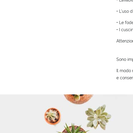
• Lavabi
• L'uso 
• Le fod
• I cusci
Attenzio
Sono imp
Il modo 
e conser