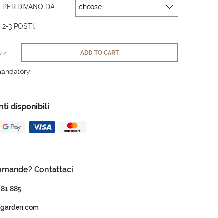
 PER DIVANO DA
 2-3 POSTI:
zzi
ADD TO CART
mandatory
i disponibili
omande? Contattaci
281 885
tgarden.com