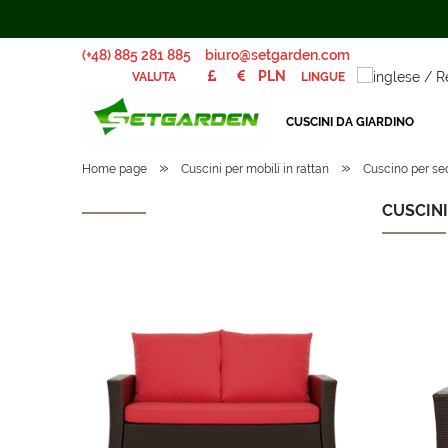
(+48) 885 281 885
biuro@setgarden.com
LINGUE
VALUTA
CUSCINI DA GIARDINO
»
»
Home page
Cuscini per mobili in rattan
Cuscino per sed
CUSCINI