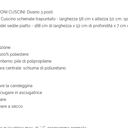
ONI CUSCINI: Divano 3 posti
- Cuscino schienale trapuntato - larghezza 56 cm x altezza 50 cm, s
del sedile piatto - 168 cm di larghezza x 52 cm di profondità x 7 cm 
zione:
100% poliestere
nterno: pile di polipropilene
ura centrale: schiuma di poliuretano
are la candeggina
ciugare in asciugatrice
are.
vare a secco