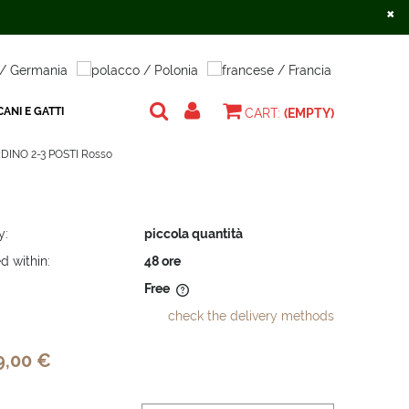
×
Create an account
Sign in
ANI E GATTI
CART:
(EMPTY)
DINO 2-3 POSTI Rosso
y:
piccola quantità
d within:
48 ore
Free
check the delivery methods
does not include any possible
osts
9,00 €