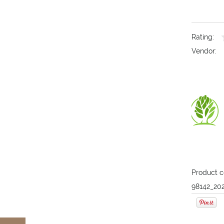
Rating:
Vendor:
Product c
98142_20