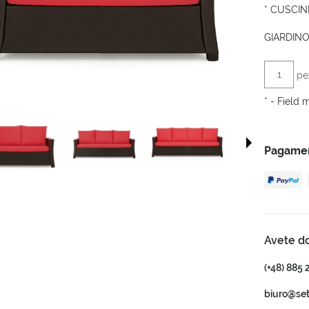
*
CUSCINI
GIARDINO
pe
*
- Field 
Pagament
Avete d
(+48) 885 
biuro@se