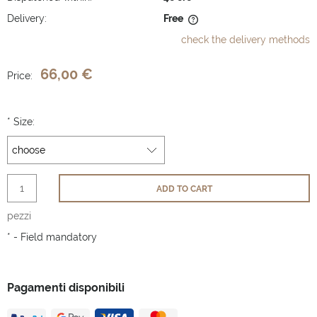
Delivery:
Free
The price does not include any possible payment costs
check the delivery methods
66,00 €
Price:
*
Size:
ADD TO CART
pezzi
*
- Field mandatory
Pagamenti disponibili