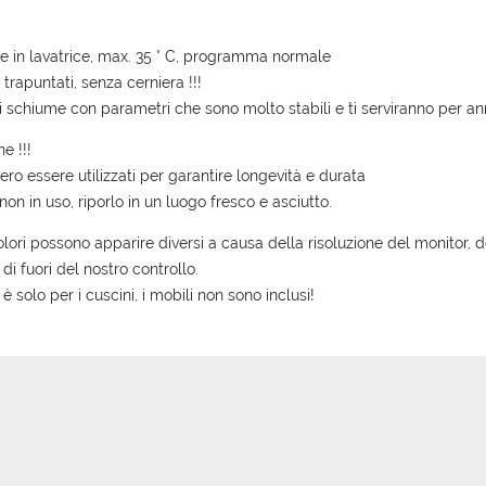
le in lavatrice, max. 35 ° C, programma normale
 trapuntati, senza cerniera !!!
di schiume con parametri che sono molto stabili e ti serviranno per ann
e !!!
ro essere utilizzati per garantire longevità e durata
on in uso, riporlo in un luogo fresco e asciutto.
olori possono apparire diversi a causa della risoluzione del monitor, de
l di fuori del nostro controllo.
 è solo per i cuscini, i mobili non sono inclusi!