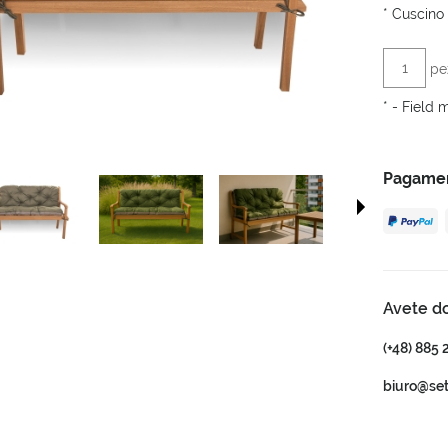
*
Cuscino 
pe
*
- Field 
Pagament
Avete d
(+48) 885 
biuro@se