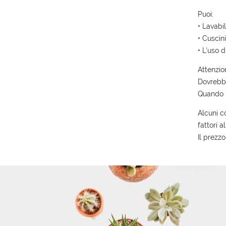
Puoi:
• Lavabi
• Cuscini
• L'uso 
Attenzion
Dovrebbe
Quando n
Alcuni c
fattori a
Il prezzo