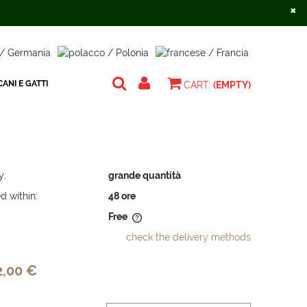
×
Create an account
Sign in
ANI E GATTI
CART:
(EMPTY)
y:
grande quantità
d within:
48 ore
Free
check the delivery methods
does not include any possible
osts
2,00 €