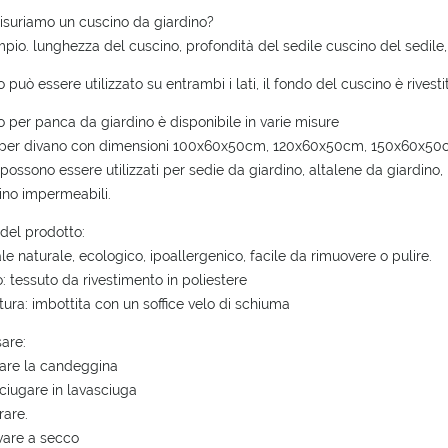
POSSIBLE PAYMENT COSTS
suriamo un cuscino da giardino?
pio. lunghezza del cuscino, profondità del sedile cuscino del sedile
o può essere utilizzato su entrambi i lati, il fondo del cuscino è rives
no per panca da giardino è disponibile in varie misure
 per divano con dimensioni 100x60x50cm, 120x60x50cm, 150x60x50c
i possono essere utilizzati per sedie da giardino, altalene da giardino
ino impermeabili.
 del prodotto:
ale naturale, ecologico, ipoallergenico, facile da rimuovere o pulire.
o: tessuto da rivestimento in poliestere
itura: imbottita con un soffice velo di schiuma
are:
are la candeggina
ciugare in lavasciuga
rare.
vare a secco