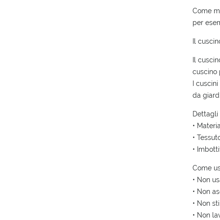
Come mi
per esem
Il cuscin
Il cusci
cuscino
I cuscin
da giard
Dettagli
• Materi
• Tessut
• Imbott
Come us
• Non us
• Non as
• Non sti
• Non la