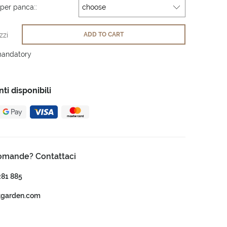
per panca::
zzi
ADD TO CART
mandatory
i disponibili
omande? Contattaci
281 885
tgarden.com