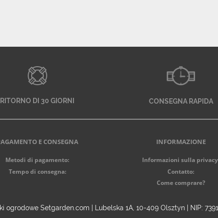
RITORNO DI 30 GIORNI
CONSEGNA RAPIDA
PAGAMENTO E CONSEGNA
INFORMAZIONE
Metodi di pagamento:
Informazioni sulla privacy
Tempo di consegna:
Contatto:
Come comprare?
i ogrodowe Setgarden.com | Lubelska 1A, 10-409 Olsztyn | NIP: 73