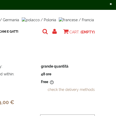
×
Create an account
Sign in
ANI E GATTI
CART:
(EMPTY)
y:
grande quantità
d within:
48 ore
Free
check the delivery methods
does not include any possible
osts
9,00 €