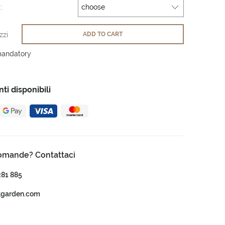
:
zzi
ADD TO CART
mandatory
i disponibili
omande? Contattaci
281 885
tgarden.com