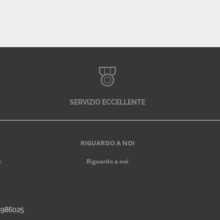
SERVIZIO ECCELLENTE
RIGUARDO A NOI
:
Riguardo a noi
91986025