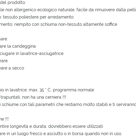
 del prodotto:
POSSIBLE PAYMENT COSTS
ale non allergenico ecologico naturale, facile da rimuovere dalla pellic
o: tessuto poliestere per arredamento
mento: riempito con schiuma non-tessuto altamente soffice
are:
are la candeggina
ciugare in lavatrice-asciugatrice
rare.
vare a secco
io in lavatrice, max.
35 ° C, programma normale
 trapuntati, non ha una cerniera !!!
di schiume con tali parametri che restiamo molto stabili e ti serviranno
e !!!
ntire longevità e durata, dovrebbero essere utilizzati
re in un luogo fresco e asciutto o in borsa quando non in uso.