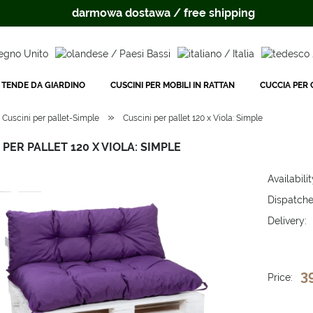
darmowa dostawa / free shipping
TENDE DA GIARDINO
CUSCINI PER MOBILI IN RATTAN
CUCCIA PER C
»
Cuscini per pallet-Simple
Cuscini per pallet 120 x Viola: Simple
 PER PALLET 120 X VIOLA: SIMPLE
Availabilit
Dispatche
Delivery:
The price 
payment c
3
Price: