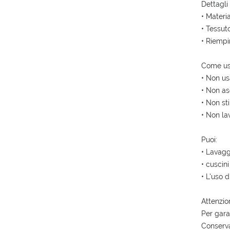
Dettagli
• Materi
• Tessut
• Riempi
Come us
• Non us
• Non as
• Non sti
• Non la
Puoi:
• Lavagg
• cuscini
• L'uso 
Attenzion
Per gara
Conserva