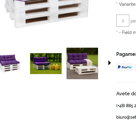
*
Variante:
pe
*
- Field 
Pagament
Avete d
(+48) 885 
biuro@se