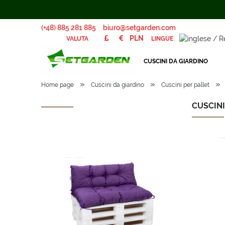
(+48) 885 281 885
biuro@setgarden.com
LINGUE
VALUTA
CUSCINI DA GIARDINO
»
»
»
Home page
Cuscini da giardino
Cuscini per pallet
CUSCINI