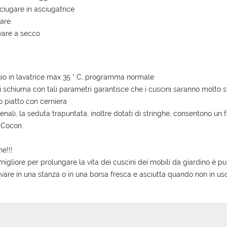
ciugare in asciugatrice
are.
vare a secco
io in lavatrice max 35 ° C, programma normale
di schiuma con tali parametri garantisce che i cuscini saranno molto sta
o piatto con cerniera
hienali, la seduta trapuntata, inoltre dotati di stringhe, consentono un
 Cocon.
ne!!!
migliore per prolungare la vita dei cuscini dei mobili da giardino è pu
vare in una stanza o in una borsa fresca e asciutta quando non in uso