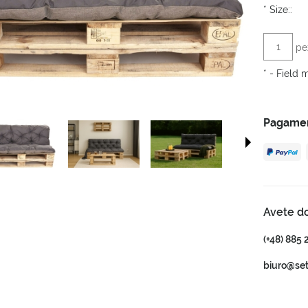
*
Size::
pe
*
- Field 
Pagament
Avete d
(+48) 885 
biuro@se