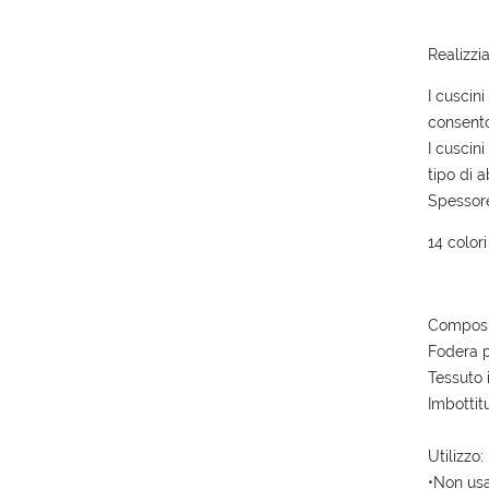
Realizzi
I cuscini
consento
I cuscin
tipo di 
Spessore
14 colori
Composi
Fodera p
Tessuto 
Imbottit
Utilizzo:
•Non us