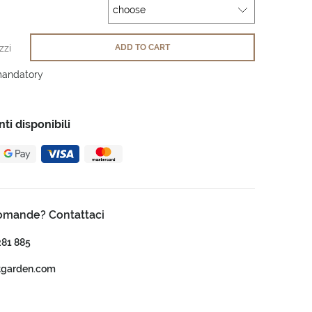
zzi
ADD TO CART
mandatory
i disponibili
omande? Contattaci
281 885
tgarden.com