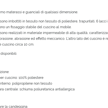
THE PRICE DOES NOT INCLUDE ANY
POSSIBLE PAYMENT COSTS
amo materassi e guanciali di qualsiasi dimensione.
 sono imbottiti in tessuto non tessuto di poliestere, trapuntati, 6 lacc
no un fissaggio stabile del cuscino al mobile.
i sono realizzati in materiale impermeabile di alta qualità, caratterizz
abrasione, abrasione ed effetto meccanico. L'altro lato del cuscino è re
 cuscino circa 10 cm.
 disponibili.
zione:
er cuscino: 100% poliestere
interno: polipropilene non tessuto
ura centrale: schiuma poliuretanica antiallergica
are la candeggina