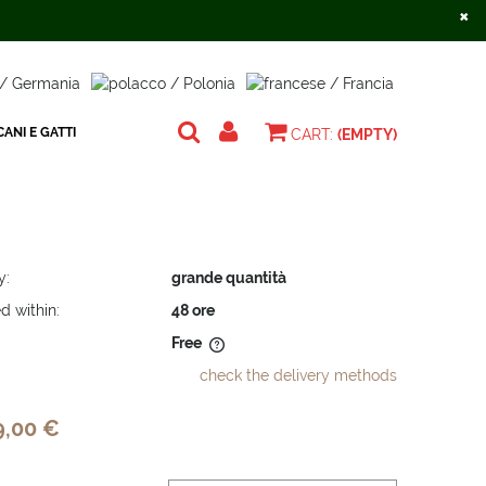
×
Create an account
Sign in
ANI E GATTI
CART:
(EMPTY)
y:
grande quantità
d within:
48 ore
Free
check the delivery methods
does not include any possible
osts
9,00 €