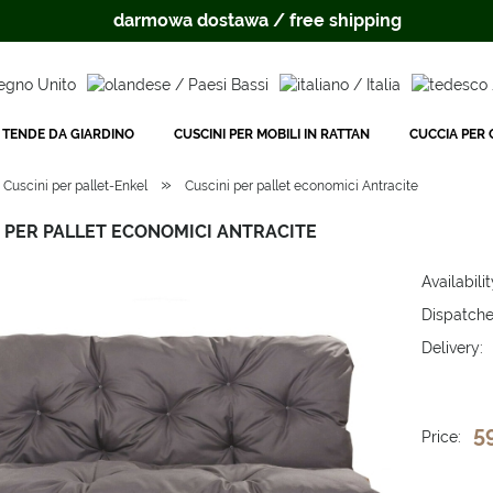
darmowa dostawa / free shipping
TENDE DA GIARDINO
CUSCINI PER MOBILI IN RATTAN
CUCCIA PER C
»
Cuscini per pallet-Enkel
Cuscini per pallet economici Antracite
 PER PALLET ECONOMICI ANTRACITE
Availabilit
Dispatche
Delivery:
The price 
payment c
5
Price: