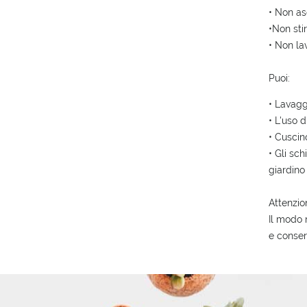
• Non as
•Non stir
• Non la
Puoi:
• Lavagg
• L'uso 
• Cuscin
• Gli sc
giardino
Attenzio
Il modo 
e conser