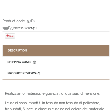
Product code:
97D2-
199F7_20211102121414
DESCRIPTION
SHIPPING COSTS
THE PRICE DOES NOT INCLUDE ANY POSSIBLE PAYMENT
COSTS
PRODUCT REVIEWS (0)
Realizziamo materassi e guanciali di qualsiasi dimensione.
I cuscini sono imbottiti in tessuto non tessuto di poliestere,
trapuntati, 6 lacci in ciascun cuscino nel colore del materiale