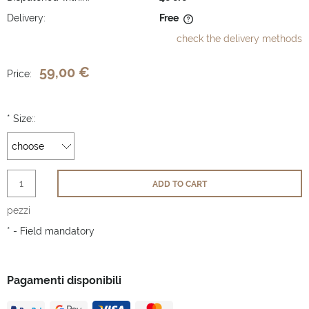
Delivery:
Free
The price does not include any possible payment costs
check the delivery methods
59,00 €
Price:
*
Size::
ADD TO CART
pezzi
*
- Field mandatory
Pagamenti disponibili