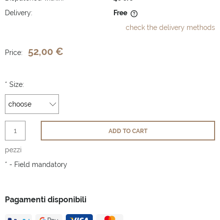
Delivery:
Free
The price does not include any possible payment costs
check the delivery methods
52,00 €
Price:
*
Size:
ADD TO CART
pezzi
*
- Field mandatory
Pagamenti disponibili